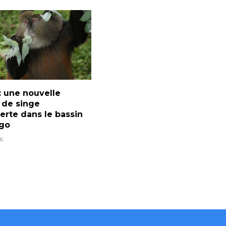
: une nouvelle
 de singe
rte dans le bassin
go
6