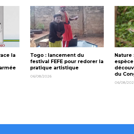
race la
Togo : lancement du
Nature 
festival FEFE pour redorer la
espèce
l’armée
pratique artistique
découve
du Con
06/08/2026
06/08/202