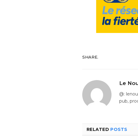
SHARE.
Le Nou
@: leno
pub, pro
RELATED
POSTS