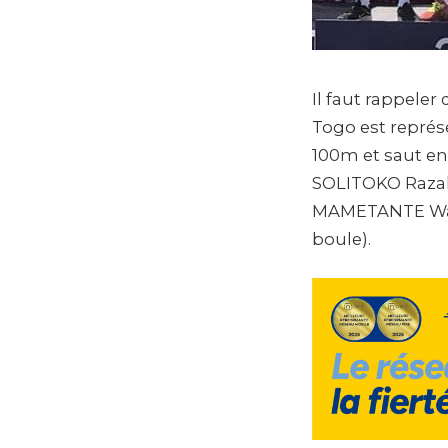
Il faut rappele
Togo est représ
100m et saut en
SOLITOKO Razak
MAMETANTE Warj
boule).