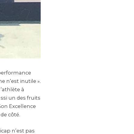
e performance
 n’est inutile ».
l’athlète à
ssi un des fruits
 Son Excellence
de côté.
icap n’est pas