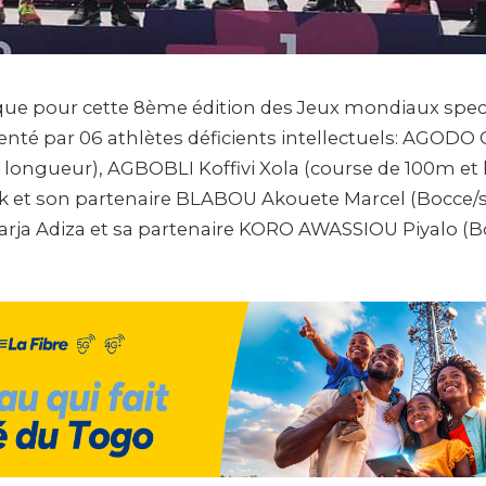
r que pour cette 8ème édition des Jeux mondiaux speci
enté par 06 athlètes déficients intellectuels: AGODO 
 longueur), AGBOBLI Koffivi Xola (course de 100m et l
 et son partenaire BLABOU Akouete Marcel (Bocce/s
a Adiza et sa partenaire KORO AWASSIOU Piyalo (B