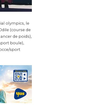
al olympics, le
Odile (course de
ancer de poids),
port boule),
occe/sport