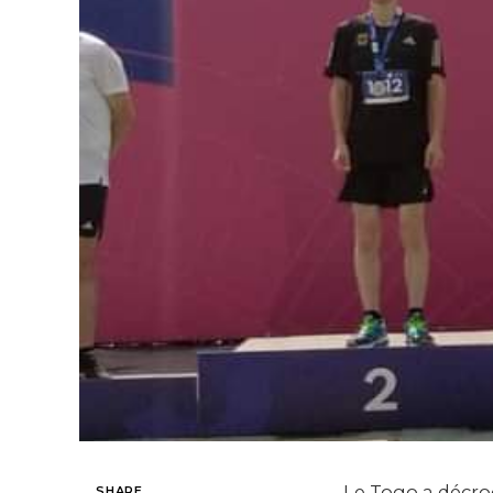
Le Togo a décro
SHARE