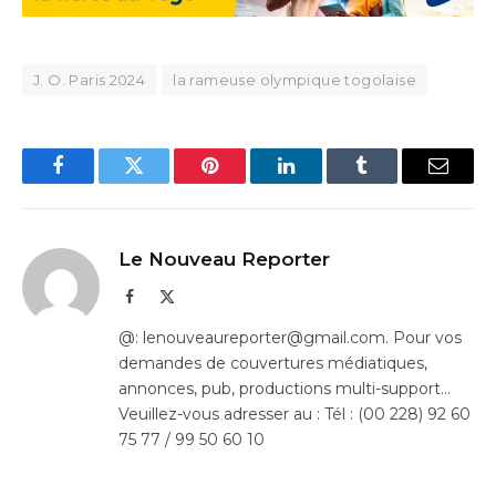
J. O. Paris 2024
la rameuse olympique togolaise
Facebook
Twitter
Pinterest
LinkedIn
Tumblr
Email
Le Nouveau Reporter
Facebook
X
(Twitter)
@: lenouveaureporter@gmail.com. Pour vos
demandes de couvertures médiatiques,
annonces, pub, productions multi-support…
Veuillez-vous adresser au : Tél : (00 228) 92 60
75 77 / 99 50 60 10