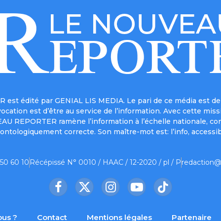
est édité par GENIAL LIS MEDIA. Le pari de ce média est de 
a vocation est d’être au service de l’information. Avec cett
UVEAU REPORTER ramène l’information à l’échelle nationale, co
ontologiquement correcte. Son maître-mot est: l’info, accessib
 50 60 10
Récépissé N° 0010 / HAAC / 12-2020 / pl / P
redaction@
Facebook
X
Instagram
YouTube
TikTok
(Twitter)
us ?
Contact
Mentions légales
Partenaire