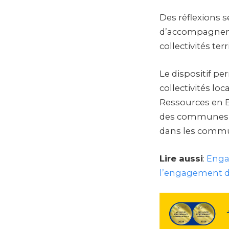
Des réflexions 
d’accompagneme
collectivités ter
Le dispositif pe
collectivités lo
Ressources en En
des communes du
dans les comm
Lire aussi
:
Enga
l’engagement d