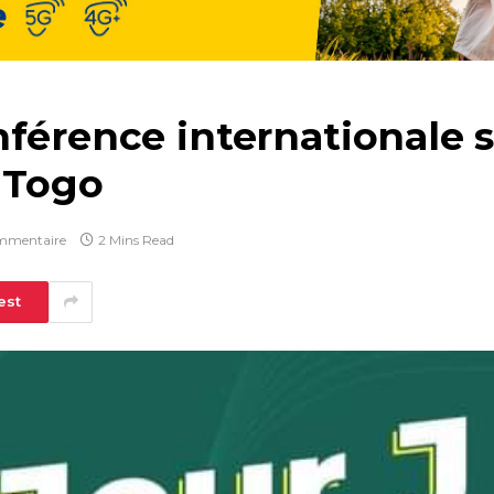
férence internationale s
u Togo
mmentaire
2 Mins Read
est