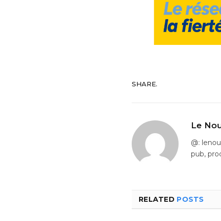
SHARE.
Le Nou
@: leno
pub, pro
RELATED
POSTS