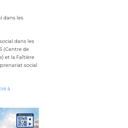
 dans les
social dans les
SS (Centre de
 et la Faîtière
renariat social
ré à