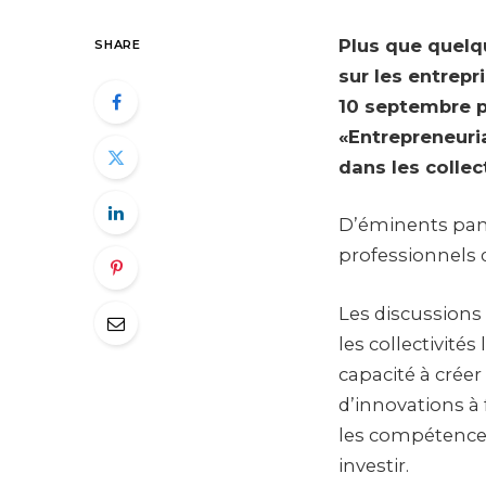
Plus que quelq
SHARE
sur les entrepr
10 septembre p
«Entrepreneuria
dans les collect
D’éminents pane
professionnels
Les discussions
les collectivités
capacité à crée
d’innovations à 
les compétences,
investir.