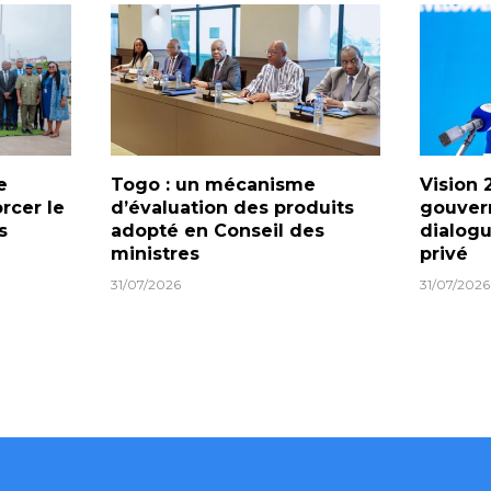
e
Togo : un mécanisme
Vision 
orcer le
d’évaluation des produits
gouver
s
adopté en Conseil des
dialogu
ministres
privé
31/07/2026
31/07/2026