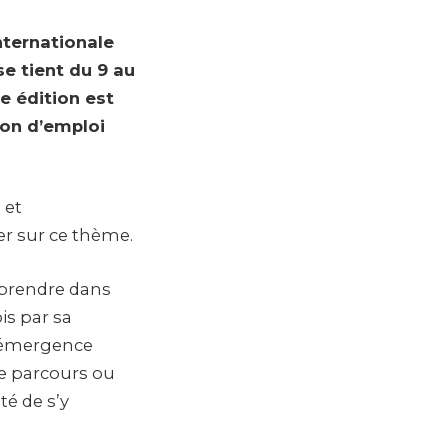
nternationale
se tient du 9 au
e édition est
ion d’emploi
 et
r sur ce thème.
eprendre dans
is par sa
d’émergence
 le parcours ou
té de s’y