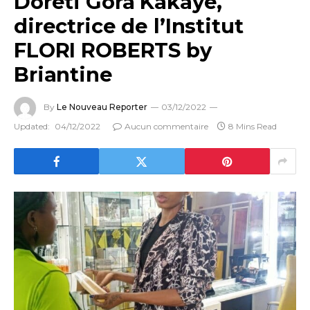
Doréti Gora Kakaye,
directrice de l’Institut
FLORI ROBERTS by
Briantine
By
Le Nouveau Reporter
03/12/2022
Updated:
04/12/2022
Aucun commentaire
8 Mins Read