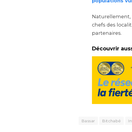
populations vu
Naturellement, 
chefs des locali
partenaires.
Découvrir auss
Bassar
Bitchabé
I