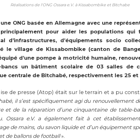
Réalisations de l'ONG Ossara e.V. à Kissabombike et Bitchabe
t une ONG basée en Allemagne avec une représen
t principalement pour aider les populations qui
 d’infrastructures, d’équipements socio collec
té le village de Kissabombike (canton de Bange
équipé d’une pompe à motricité humaine, renouvel
-bancs un bâtiment scolaire de 03 salles de cl
ue centrale de Bitchabé, respectivement les 25 et 
se de presse (Atop) était sur le terrain et a pu cons
habé, il s’est spécifiquement agi du renouvellement de
re et de la réparation d’une cinquantaine de table-ba
u. Ossara e.V. a également fait à cet établisseme
avage de mains, du savon liquide et d’un équipement s
et de ballons de football
».