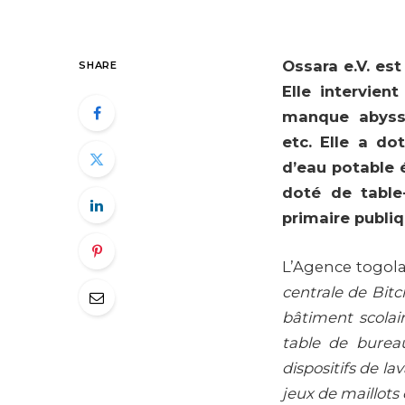
Ossara e.V. es
SHARE
Elle intervien
manque abyssal
etc. Elle a do
d’eau potable 
doté de table
primaire publiq
L’Agence togolai
centrale de Bitc
bâtiment scolai
table de burea
dispositifs de l
jeux de maillots 