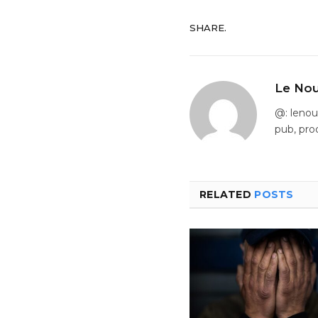
SHARE.
Le Nou
@: leno
pub, pro
RELATED
POSTS