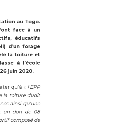
tation au Togo.
 font face à un
tifs, éducatifs
li) d’un forage
é la toiture et
asse à l’école
26 juin 2020.
tater qu’à «
l’EPP
 la toiture dudit
ncs ainsi qu’une
nt un don de 08
portif composé de