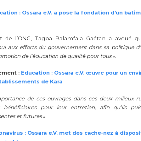
cation : Ossara e.V. a posé la fondation d’un bâtim
nt de l’ONG, Tagba Balamfala Gaétan a avoué q
ui aux efforts du gouvernement dans sa politique d
omotion de l’éducation de qualité pour tous
».
ement :
Education : Ossara e.V. œuvre pour un en
établissements de Kara
importance de ces ouvrages dans ces deux milieux r
s bénéficiaires pour leur entretien, afin qu’ils pui
entes et futures
».
onavirus : Ossara e.V. met des cache-nez à disposi