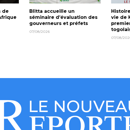
s de
Blitta accueille un
Histoire
frique
séminaire d’évaluation des
vie de 
gouverneurs et préfets
premier
togolai
07/08/2026
07/08/202