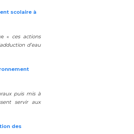
ent scolaire à
ue «
ces actions
’adduction d’eau
vironnement
uraux puis mis à
ssent servir aux
tion des