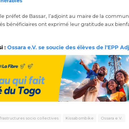
lnérables
le préfet de Bassar, l’adjoint au maire de la commune
tés bénéficiaires ont exprimé leur gratitude aux bienfa
i :
Ossara e.V. se soucie des élèves de l’EPP Adj
nfrastructures socio collectives
Kissabombike
Ossara e.V.