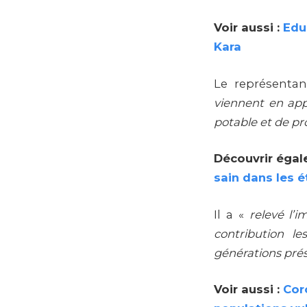
Voir aussi :
Edu
Kara
Le représenta
viennent en app
potable et de pr
Découvrir égal
sain dans les 
Il a «
relevé l’
contribution le
générations prés
Voir aussi :
Cor