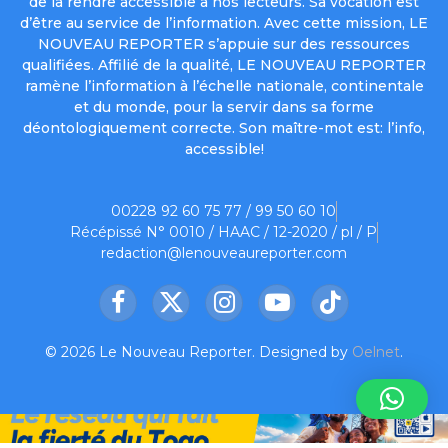
de la rendre accessible à nos lecteurs. Sa vocation est
d’être au service de l’information. Avec cette mission, LE
NOUVEAU REPORTER s’appuie sur des ressources
qualifiées. Affilié de la qualité, LE NOUVEAU REPORTER
ramène l’information à l’échelle nationale, continentale
et du monde, pour la servir dans sa forme
déontologiquement correcte. Son maître-mot est: l’info,
accessible!
00228 92 60 75 77 / 99 50 60 10
Récépissé N° 0010 / HAAC / 12-2020 / pl / P
redaction@lenouveaureporter.com
Facebook
X
Instagram
YouTube
TikTok
(Twitter)
© 2026 Le Nouveau Reporter. Designed by
Oelnet
.