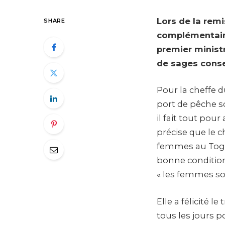
Lors de la remis
SHARE
complémentair
premier minist
de sages conse
Pour la cheffe 
port de pêche so
il fait tout pou
précise que le c
femmes au Togo 
bonne condition
« les femmes s
Elle a félicité l
tous les jours po