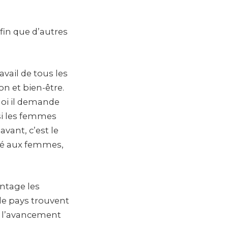
fin que d’autres
vail de tous les
n et bien-être.
uoi il demande
 si les femmes
vant, c’est le
bé aux femmes,
ntage les
le pays trouvent
e l’avancement