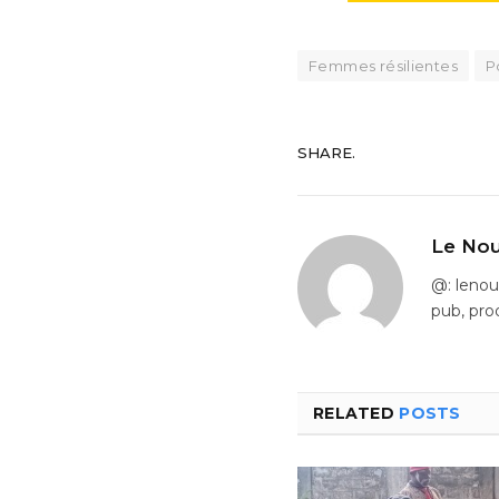
Femmes résilientes
P
SHARE.
Le Nou
@: leno
pub, pro
RELATED
POSTS