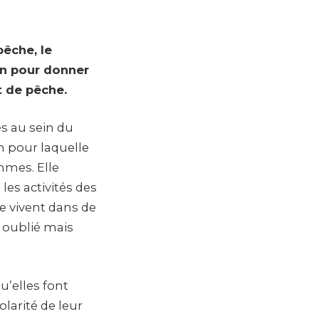
êche, le
on pour donner
t de pêche.
s au sein du
n pour laquelle
emmes. Elle
les activités des
e vivent dans de
 oublié mais
qu’elles font
olarité de leur