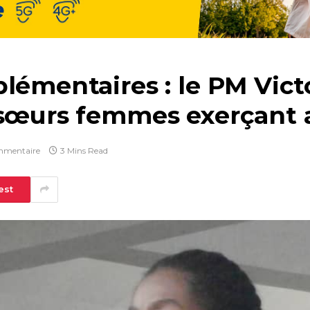
plémentaires : le PM Vic
 sœurs femmes exerçant 
mmentaire
3 Mins Read
est