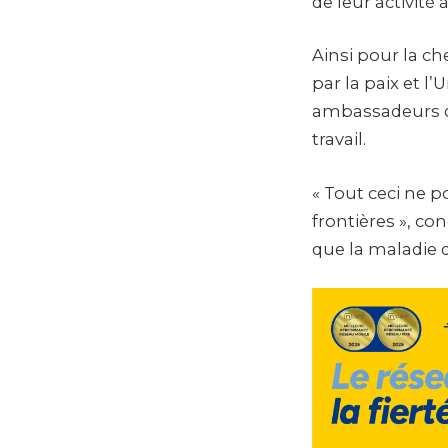
de leur activité
Ainsi pour la c
par la paix et l
ambassadeurs de
travail.
« Tout ceci ne p
frontières », con
que la maladie q