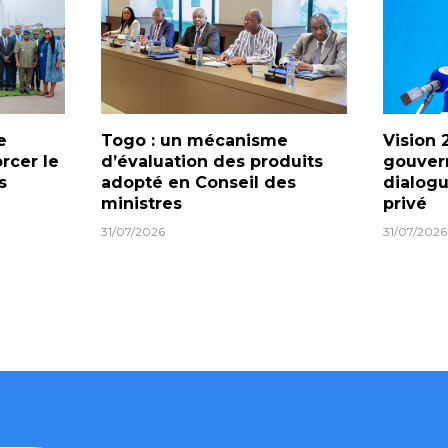
e
Togo : un mécanisme
Vision 
orcer le
d’évaluation des produits
gouver
s
adopté en Conseil des
dialogu
ministres
privé
31/07/2026
31/07/2026