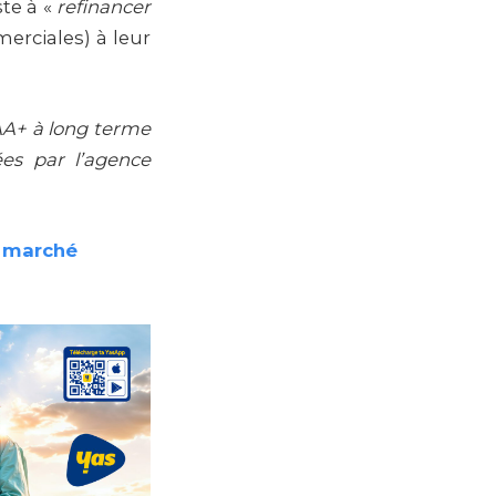
ste à «
refinancer
erciales) à leur
AA+ à long terme
es par l’agence
u marché