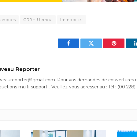
banques
CRRH-Uemoa
Immobilier
Facebook
Twitter
Pinterest
veau Reporter
uveaureporter@gmail.com. Pour vos demandes de couvertures m
ductions multi-support… Veuillez-vous adresser au : Tél : (00 228)