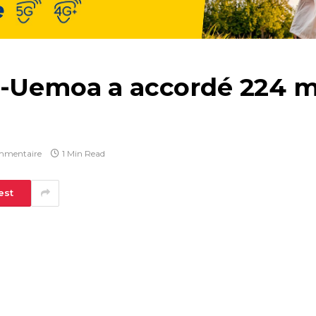
H-Uemoa a accordé 224 m
mmentaire
1 Min Read
est