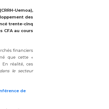
 (CRRH-Uemoa),
eloppement des
ancé trente-cinq
cs CFA au cours
rchés financiers
irmé que cette «
 En réalité, ces
dans le secteur
onférence de