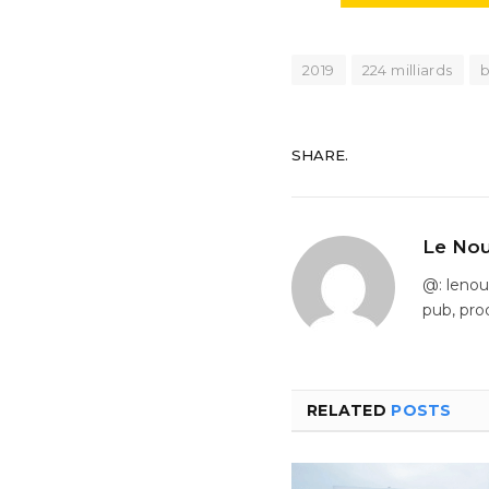
2019
224 milliards
SHARE.
Le Nou
@: leno
pub, pro
RELATED
POSTS