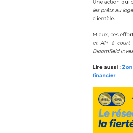
Une action qui c
les prêts au lo
clientèle.
Mieux, ces effo
et A1+ à court
Bloomfield Inve
Lire aussi :
Zone
financier