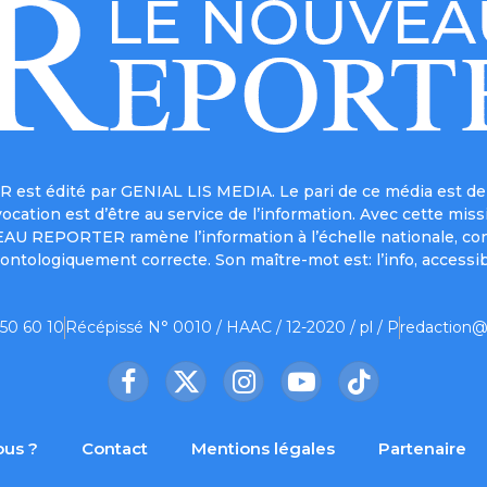
est édité par GENIAL LIS MEDIA. Le pari de ce média est de 
a vocation est d’être au service de l’information. Avec cett
UVEAU REPORTER ramène l’information à l’échelle nationale, co
ontologiquement correcte. Son maître-mot est: l’info, accessib
 50 60 10
Récépissé N° 0010 / HAAC / 12-2020 / pl / P
redaction@
Facebook
X
Instagram
YouTube
TikTok
(Twitter)
us ?
Contact
Mentions légales
Partenaire