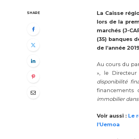
La Caisse rég
SHARE
lors de la pr
marchés (J-CAP 
(35) banques d
de l’année 2019
Au cours du pan
», le Directeur
disponibilité fi
financements
immobilier dans 
Voir aussi :
Le 
l’Uemoa