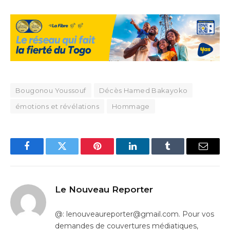
Bougonou Youssouf
Décès Hamed Bakayoko
émotions et révélations
Hommage
Facebook
Twitter
Pinterest
LinkedIn
Tumblr
Email
Le Nouveau Reporter
@: lenouveaureporter@gmail.com. Pour vos
demandes de couvertures médiatiques,