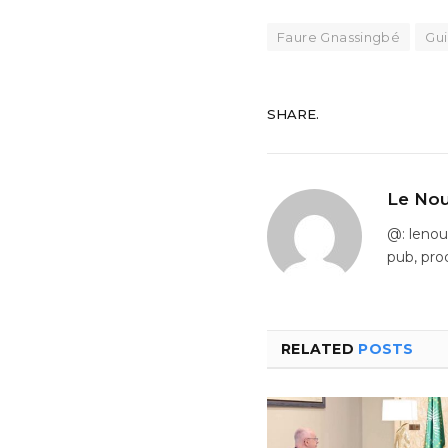
Faure Gnassingbé
Gui
SHARE.
Le Nou
@: leno
pub, pro
RELATED
POSTS