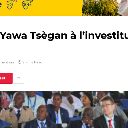
 Yawa Tsègan à l’investi
mentaire
2 Mins Read
est