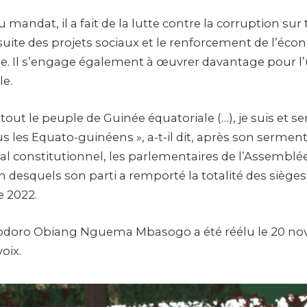
mandat, il a fait de la lutte contre la corruption sur
suite des projets sociaux et le renforcement de l’éco
le. Il s’engage également à œuvrer davantage pour l’un
le.
r tout le peuple de Guinée équatoriale (…), je suis et se
s les Equato-guinéens », a-t-il dit, après son sermen
al constitutionnel, les parlementaires de l’Assemblée
n desquels son parti a remporté la totalité des sièges
 2022.
éodoro Obiang Nguema Mbasogo a été réélu le 20 no
oix.