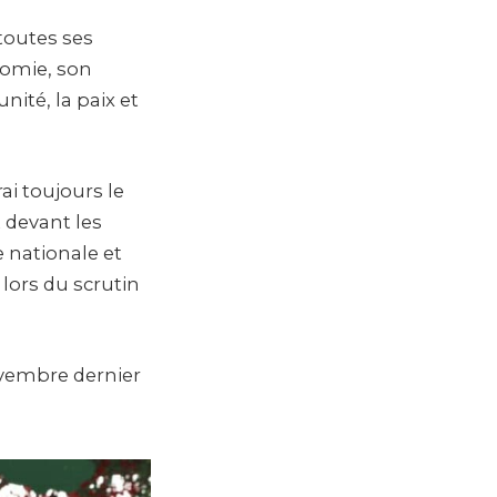
 toutes ses
nomie, son
ité, la paix et
rai toujours le
t devant les
 nationale et
 lors du scrutin
vembre dernier