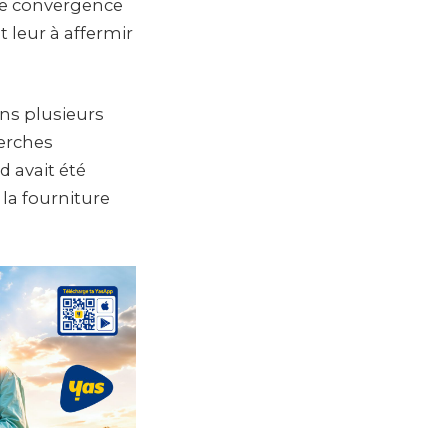
 de convergence
 leur à affermir
ans plusieurs
erches
d avait été
la fourniture