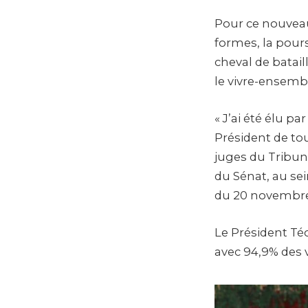
Pour ce nouveau 
formes, la pour
cheval de batail
le vivre-ensemb
« J’ai été élu pa
Président de tou
juges du Tribun
du Sénat, au sei
du 20 novembre
Le Président T
avec 94,9% des v