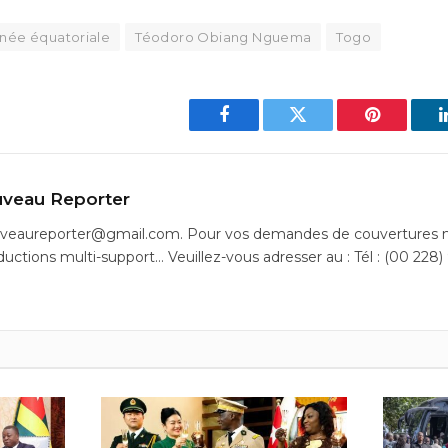
née équatoriale
Téodoro Obiang Nguema
Togo
Facebook
Twitter
Pinterest
veau Reporter
uveaureporter@gmail.com. Pour vos demandes de couvertures m
ductions multi-support… Veuillez-vous adresser au : Tél : (00 228)