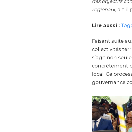
des objectifs co
régional
», a-t-il
Lire aussi :
Togo
Faisant suite au
collectivités te
s’agit non seule
concrètement po
local. Ce process
gouvernance co