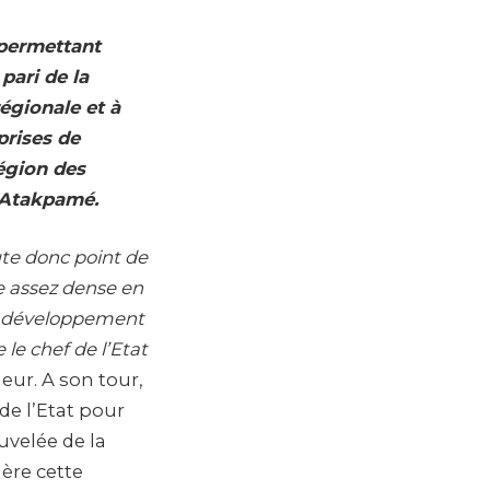
permettant
 pari de la
égionale et à
prises de
égion des
à Atakpamé.
oute donc point de
e assez dense en
 de développement
le chef de l’Etat
eur. A son tour,
e l’Etat pour
velée de la
ère cette