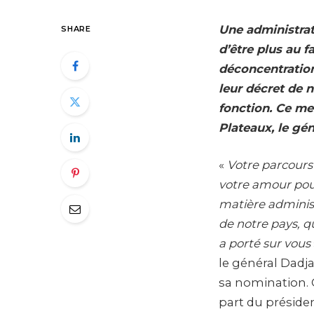
Une administra
SHARE
d’être plus au fa
déconcentration.
leur décret de n
fonction.
Ce
mer
Plateaux, le gé
«
Votre parcours 
votre amour pour
matière administ
de notre pays, q
a porté sur vous
le général Dadj
sa nomination. 
part du préside