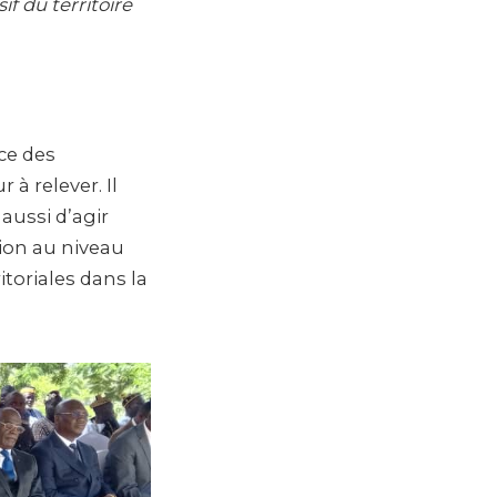
f du territoire
ace des
 à relever. Il
 aussi d’agir
ion au niveau
itoriales dans la