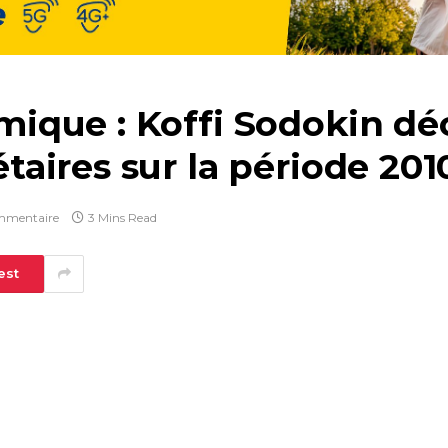
que : Koffi Sodokin déc
aires sur la période 201
mmentaire
3 Mins Read
est