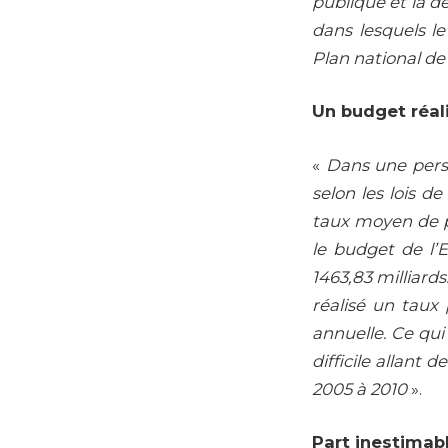
publique et la d
dans lesquels l
Plan national de
Un budget réali
«
Dans une persp
selon les lois de
taux moyen de p
le budget de l’
1463,83 milliards
réalisé un taux
annuelle. Ce qui
difficile allant 
2005 à 2010
».
Part inestimabl