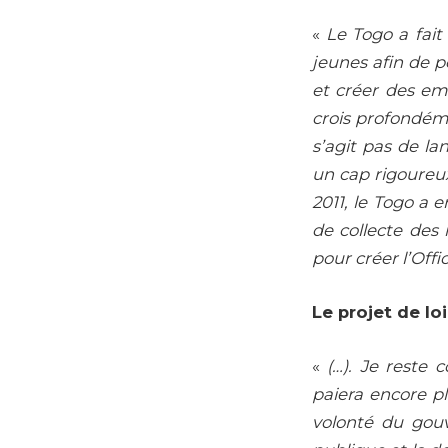
«
Le Togo a fait 
jeunes afin de p
et créer des emp
crois profondéme
s’agit pas de la
un cap rigoureux
2011, le Togo a
de collecte des 
pour créer l’Offi
Le projet de lo
«
(…). Je reste 
paiera encore pl
volonté du gouv