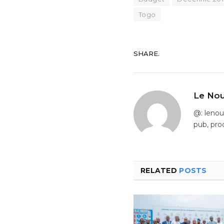
Togo
SHARE.
Le Nou
@: leno
pub, pro
RELATED
POSTS