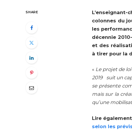
L’enseignant-c
SHARE
colonnes du jo
les performanc
décennie 2010-
et des réalisat
à tirer pour l
«
Le projet de lo
2019 suit un cap
se présente com
mais sur la créat
qu’une mobilisat
Lire également
selon les prévi