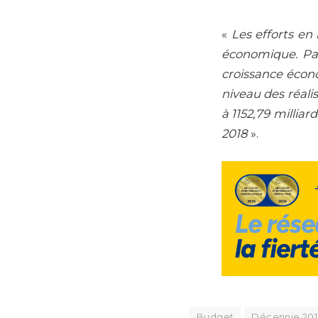
«
Les efforts en
économique. Par
croissance écon
niveau des réalis
à 1152,79 milliar
2018
».
Budget
Décennie 20