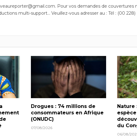
uveaureporter@gmail.com. Pour vos demandes de couvertures m
ductions multi-support… Veuillez-vous adresser au : Tél : (00 228)
a
Drogues : 74 millions de
Nature 
rnement
consommateurs en Afrique
espèce
 de
(ONUDC)
découve
e
du Con
07/08/2026
06/08/202