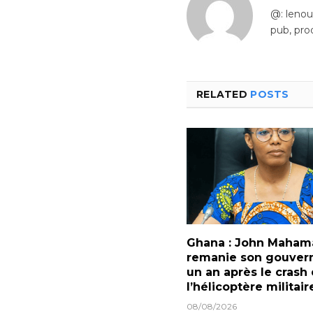
@: leno
pub, pro
RELATED
POSTS
Ghana : John Maham
remanie son gouve
un an après le crash
l’hélicoptère militair
08/08/2026