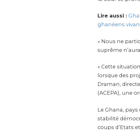
Lire aussi :
Ghan
ghanéens vivan
« Nous ne parti
suprême n’aura p
« Cette situatio
lorsque des proj
Draman, directeu
(ACEPA), une or
Le Ghana, pays d
stabilité démoc
coups d’Etats et 