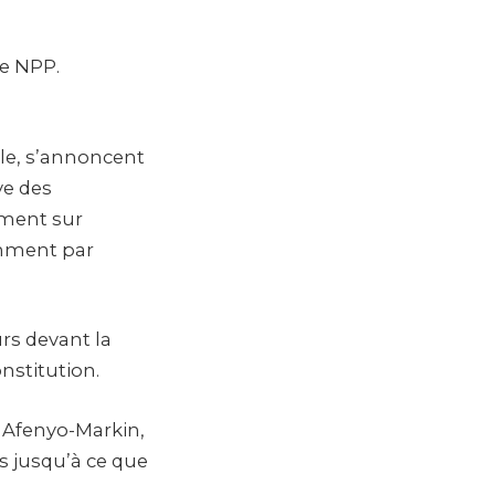
le NPP.
lle, s’annoncent
ve des
mment sur
amment par
rs devant la
nstitution.
 Afenyo-Markin,
s jusqu’à ce que