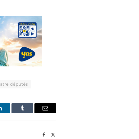
uatre députés
LinkedIn
Tumblr
Email
Facebook
X