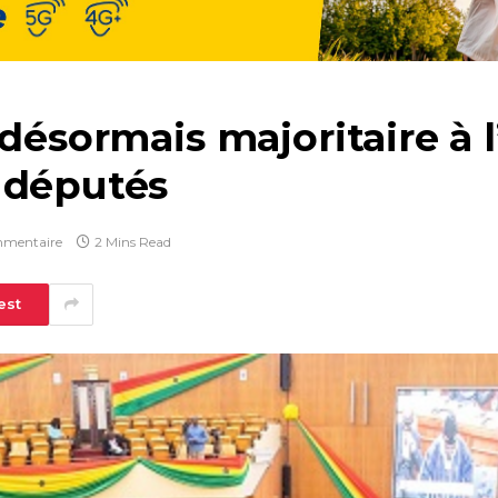
 désormais majoritaire à 
 députés
mentaire
2 Mins Read
est