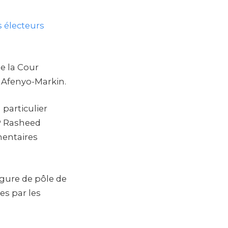
s électeurs
e la Cour
. Afenyo-Markin.
 particulier
FP Rasheed
mentaires
igure de pôle de
es par les