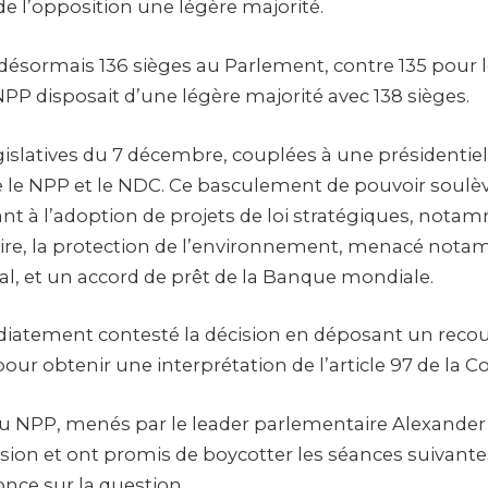
e l’opposition une légère majorité.
désormais 136 sièges au Parlement, contre 135 pour 
PP disposait d’une légère majorité avec 138 sièges.
égislatives du 7 décembre, couplées à une présidentie
re le NPP et le NDC. Ce basculement de pouvoir soulè
nt à l’adoption de projets de loi stratégiques, nota
aire, la protection de l’environnement, menacé not
égal, et un accord de prêt de la Banque mondiale.
atement contesté la décision en déposant un recou
r obtenir une interprétation de l’article 97 de la Co
 NPP, menés par le leader parlementaire Alexander
ssion et ont promis de boycotter les séances suivante
nce sur la question.