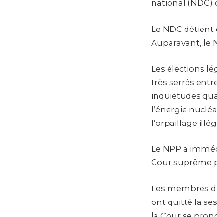
national (NDC) d
Le NDC détient 
Auparavant, le N
Les élections l
très serrés ent
inquiétudes qua
l’énergie nuclé
l’orpaillage ill
Le NPP a immédi
Cour suprême pou
Les membres du
ont quitté la se
la Cour se prono