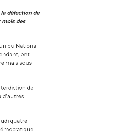
la défection de
x mois des
 un du National
pendant, ont
bre mais sous
nterdiction de
à d’autres
eudi quatre
 démocratique