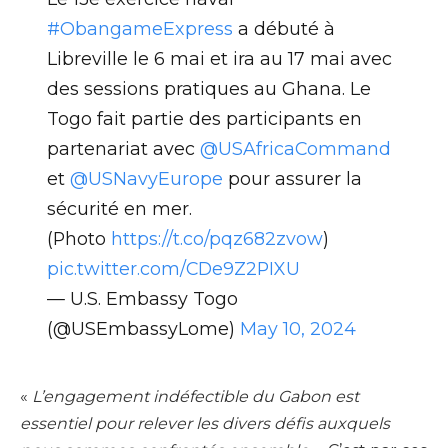
#ObangameExpress
a débuté à
Libreville le 6 mai et ira au 17 mai avec
des sessions pratiques au Ghana. Le
Togo fait partie des participants en
partenariat avec
@USAfricaCommand
et
@USNavyEurope
pour assurer la
sécurité en mer.
(Photo
https://t.co/pqz682zvow
)
pic.twitter.com/CDe9Z2PIXU
— U.S. Embassy Togo
(@USEmbassyLome)
May 10, 2024
«
L’engagement indéfectible du Gabon est
essentiel pour relever les divers défis auxquels