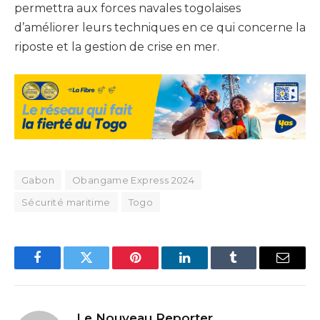
permettra aux forces navales togolaises
d’améliorer leurs techniques en ce qui concerne la
riposte et la gestion de crise en mer.
Gabon
Obangame Express 2024
Sécurité maritime
Togo
Facebook
Twitter
Pinterest
LinkedIn
Tumblr
Email
Le Nouveau Reporter