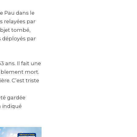
de Pau dans le
s relayées par
objet tombé,
s déployés par
3 ans. Il fait une
obablement mort.
ère. C’est triste
 été gardée
a indiqué