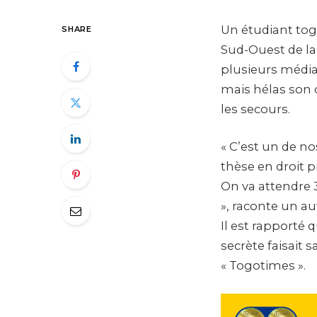
Un étudiant togo
SHARE
Sud-Ouest de la
plusieurs médias
mais hélas son 
les secours.
« C’est un de nos
thèse en droit p
On va attendre 3 
», raconte un aut
Il est rapporté 
secrète faisait s
« Togotimes ».