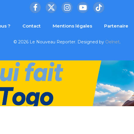
Facebook
X
Instagram
YouTube
TikTok
(Twitter)
us ?
Contact
Mentions légales
Partenaire
© 2026 Le Nouveau Reporter. Designed by
Oelnet
.