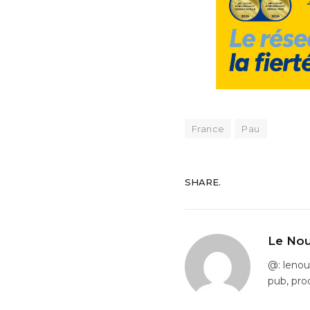
France
Pau
SHARE.
Le Nou
@: leno
pub, pro