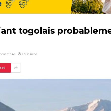
iant togolais probableme
mmentaire
1 Min Read
est