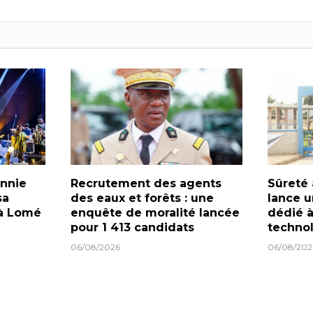
onnie
Recrutement des agents
Sûreté 
sa
des eaux et forêts : une
lance u
 à Lomé
enquête de moralité lancée
dédié à
pour 1 413 candidats
techno
06/08/2026
06/08/202