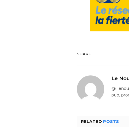
SHARE.
Le Nou
@: leno
pub, pro
RELATED
POSTS