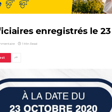
ficiaires enregistrés le 2
mmentaire
1 Min Read
est