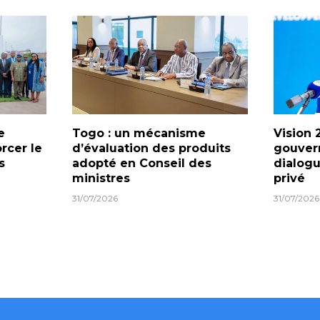
e
Togo : un mécanisme
Vision 
orcer le
d’évaluation des produits
gouver
s
adopté en Conseil des
dialogu
ministres
privé
31/07/2026
31/07/2026