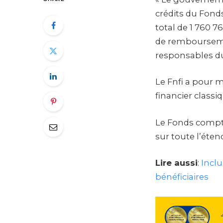
crédits du Fonds
total de 1 760 7
de rembourseme
responsables 
Le Fnfi a pour m
financier class
Le Fonds compte 
sur toute l’étend
Lire aussi
:
Inclu
bénéficiaires