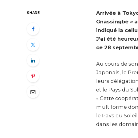
Arrivée à Tokyo
SHARE
Gnassingbé « a
indiqué la cel
J’ai été heureu
ce 28 septembre
Au cours de son s
Japonais, le Pre
leurs délégation
et le Pays du So
« Cette coopéra
multiforme dont 
le Pays du Solei
dans les domain