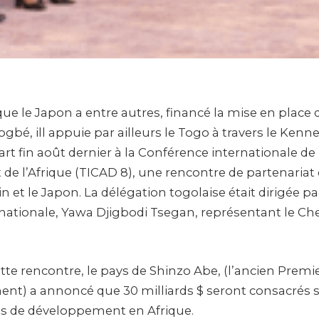
 que le Japon a entre autres, financé la mise en place 
bé, ill appuie par ailleurs le Togo à travers le Ken
art fin août dernier à la Conférence internationale de
e l’Afrique (TICAD 8), une rencontre de partenariat 
in et le Japon. La délégation togolaise était dirigée pa
nationale, Yawa Djigbodi Tsegan, représentant le Che
ette rencontre, le pays de Shinzo Abe, (l’ancien Premi
t) a annoncé que 30 milliards $ seront consacrés s
ets de développement en Afrique.