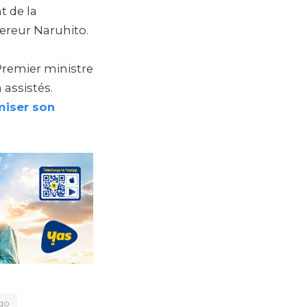
t de la
ereur Naruhito.
Premier ministre
assistés.
miser son
go