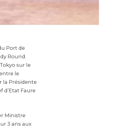
du Port de
nedy Round.
 Tokyo sur le
entre le
r la Présidente
f d’Etat Faure
er Ministre
ur 3 ans aux