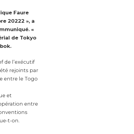
lique Faure
re 20222 », a
ommuniqué. «
érial de Tokyo
bbok.
f de l’exécutif
été rejoints par
le entre le Togo
ue et
oopération entre
 conventions
ue-t-on.