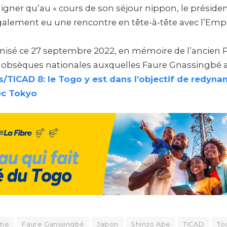
uligner qu’au « cours de son séjour nippon, le présiden
alement eu une rencontre en tête-à-tête avec l’Emp
nisé ce 27 septembre 2022, en mémoire de l’ancien 
 obsèques nationales auxquelles Faure Gnassingbé a 
s/TICAD 8: le Togo y est dans l’objectif de redyna
ec Tokyo
tie
Faure Ganssingbé
Japon
Shinzo Abe
TICAD
To