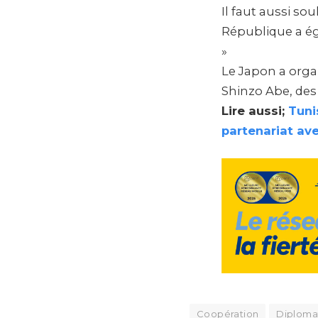
Il faut aussi so
République a ég
»
Le Japon a orga
Shinzo Abe, des
Lire aussi;
Tuni
partenariat av
Coopération
Diploma