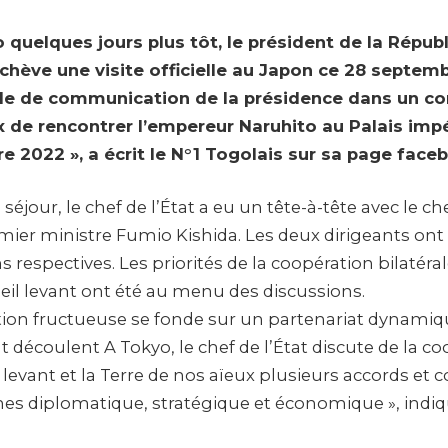
 quelques jours plus tôt, le président de la Répub
chève une visite officielle au Japon ce 28 septemb
lule de communication de la présidence dans un c
x de rencontrer l’empereur Naruhito au Palais imp
 2022 », a écrit le N°1 Togolais sur sa page face
éjour, le chef de l’État a eu un tête-à-tête avec le che
mier ministre Fumio Kishida. Les deux dirigeants ont 
s respectives. Les priorités de la coopération bilatéra
leil levant ont été au menu des discussions.
tion fructueuse se fonde sur un partenariat dynamiq
découlent A Tokyo, le chef de l’État discute de la c
l levant et la Terre de nos aïeux plusieurs accords et
es diplomatique, stratégique et économique », indiq