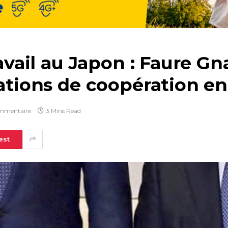
ravail au Japon : Faure G
lations de coopération e
mmentaire
3 Mins Read
est