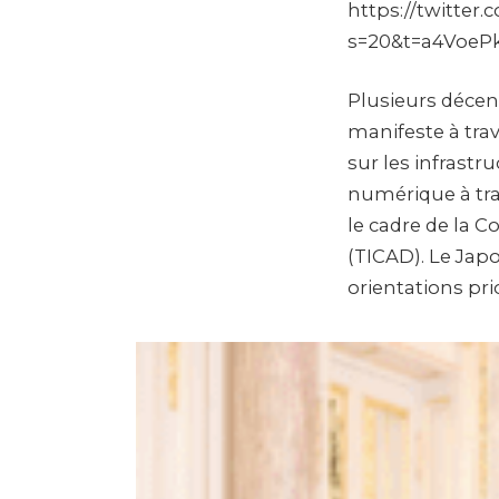
https://twitte
s=20&t=a4Voe
Plusieurs décenn
manifeste à trav
sur les infrastru
numérique à tra
le cadre de la 
(TICAD). Le Jap
orientations pri