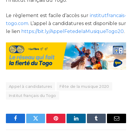
l’Institut français du Togo.
Le règlement est facile d’accès sur
institutfrancais-
togo.com
. L’appel à candidatures est disponible sur
le lien
https://
bit.ly/AppelFetedelaMusiqueTogo20
.
Appel à candidatures
Fête de la musique 2020
Institut français du Togo
Facebook
Twitter
Pinterest
LinkedIn
Tumblr
Email