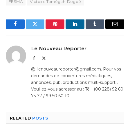
FESMA
Victoire Tomégah-Dogbé
Facebook
Twitter
Pinterest
LinkedIn
Tumblr
Email
Le Nouveau Reporter
Facebook
X
(Twitter)
@: lenouveaureporter@gmail.com. Pour vos
demandes de couvertures médiatiques,
annonces, pub, productions multi-support…
Veuillez-vous adresser au : Tél : (00 228) 92 60
75 77 / 99 50 60 10
RELATED
POSTS