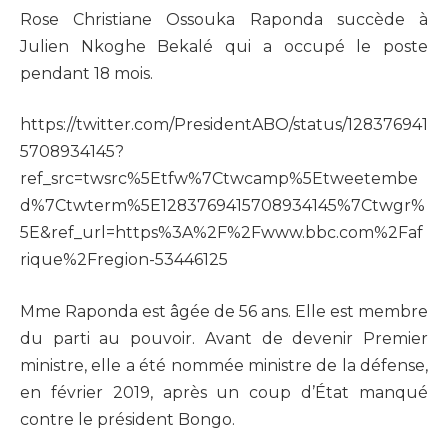
Rose Christiane Ossouka Raponda succède à
Julien Nkoghe Bekalé qui a occupé le poste
pendant 18 mois.
https://twitter.com/PresidentABO/status/128376941
5708934145?
ref_src=twsrc%5Etfw%7Ctwcamp%5Etweetembe
d%7Ctwterm%5E1283769415708934145%7Ctwgr%
5E&ref_url=https%3A%2F%2Fwww.bbc.com%2Faf
rique%2Fregion-53446125
Mme Raponda est âgée de 56 ans. Elle est membre
du parti au pouvoir. Avant de devenir Premier
ministre, elle a été nommée ministre de la défense,
en février 2019, après un coup d’État manqué
contre le président Bongo.