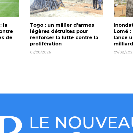
: la
Togo : un millier d’armes
Inondat
ontre
légères détruites pour
Lomé :
les de
renforcer la lutte contre la
lance u
prolifération
milliar
07/08/2026
07/08/202