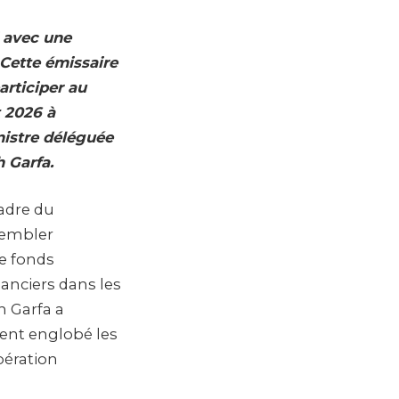
i avec une
 Cette émissaire
articiper au
t 2026 à
nistre déléguée
 Garfa.
cadre du
sembler
de fonds
nanciers dans les
h Garfa a
ment englobé les
pération