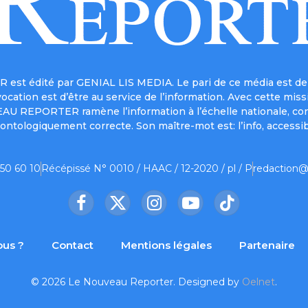
est édité par GENIAL LIS MEDIA. Le pari de ce média est de 
a vocation est d’être au service de l’information. Avec cett
UVEAU REPORTER ramène l’information à l’échelle nationale, co
ontologiquement correcte. Son maître-mot est: l’info, accessib
 50 60 10
Récépissé N° 0010 / HAAC / 12-2020 / pl / P
redaction@
Facebook
X
Instagram
YouTube
TikTok
(Twitter)
us ?
Contact
Mentions légales
Partenaire
© 2026 Le Nouveau Reporter. Designed by
Oelnet
.