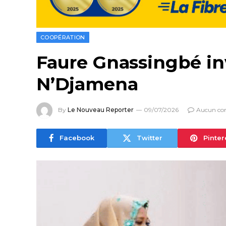
COOPÉRATION
Faure Gnassingbé invi
N’Djamena
By
Le Nouveau Reporter
09/07/2026
Aucun co
Facebook
Twitter
Pinter