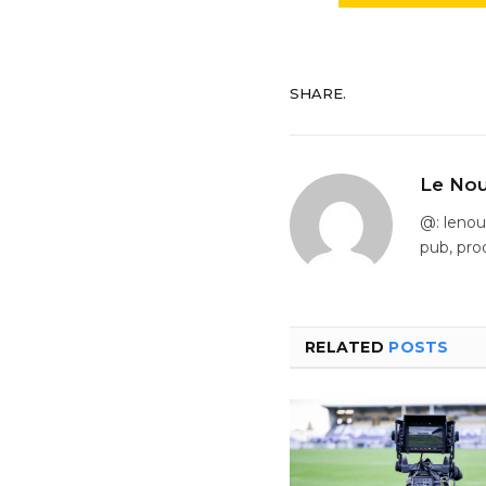
SHARE.
Le Nou
@: leno
pub, pro
RELATED
POSTS