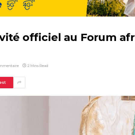
té officiel au Forum afri
mmentaire
2 Mins Read
est