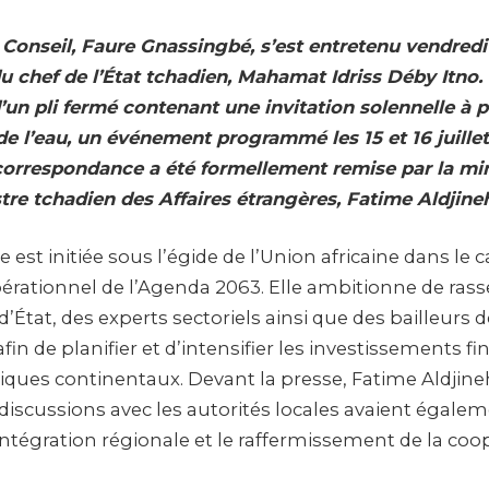
 Conseil, Faure Gnassingbé, s’est entretenu vendred
u chef de l’État tchadien, Mahamat Idriss Déby Itno.
’un pli fermé contenant une invitation solennelle à p
de l’eau, un événement programmé les 15 et 16 juille
orrespondance a été formellement remise par la mi
tre tchadien des Affaires étrangères, Fatime Aldjineh
 est initiée sous l’égide de l’Union africaine dans le 
rationnel de l’Agenda 2063. Elle ambitionne de ras
d’État, des experts sectoriels ainsi que des bailleurs 
fin de planifier et d’intensifier les investissements fi
iques continentaux. Devant la presse, Fatime Aldjine
 discussions avec les autorités locales avaient égale
tégration régionale et le raffermissement de la coo