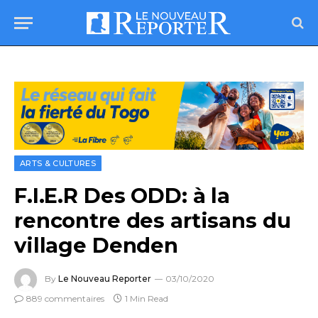
ARTS & CULTURES
F.I.E.R Des ODD: à la
rencontre des artisans du
village Denden
By
Le Nouveau Reporter
03/10/2020
889 commentaires
1 Min Read