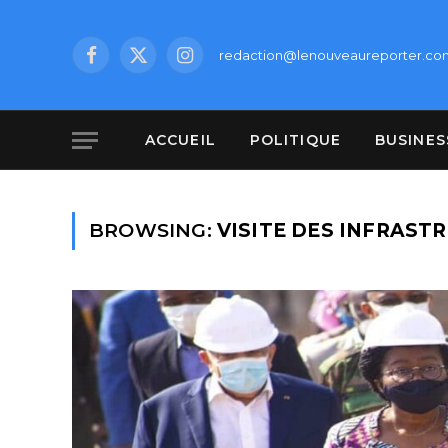
redaction@lenouveaureporter.co
Facebook
X
Instagram
(Twitter)
ACCUEIL
POLITIQUE
BUSINES
BROWSING:
VISITE DES INFRAST