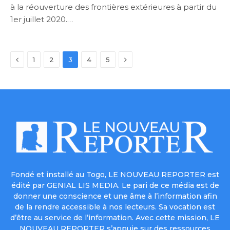
à la réouverture des frontières extérieures à partir du
1er juillet 2020.…
Previous
Next
1
2
3
4
5
Fondé et installé au Togo, LE NOUVEAU REPORTER est
édité par GENIAL LIS MEDIA. Le pari de ce média est de
donner une conscience et une âme à l’information afin
de la rendre accessible à nos lecteurs. Sa vocation est
d’être au service de l’information. Avec cette mission, LE
NOUVEAU REPORTER s’appuie sur des ressources