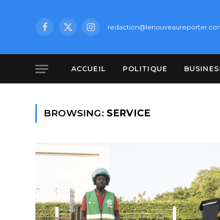
redaction@lenouveaureporter.co
Facebook
X
Instagram
(Twitter)
ACCUEIL
POLITIQUE
BUSINES
BROWSING:
SERVICE