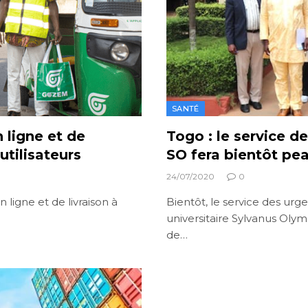
SANTÉ
 ligne et de
Togo : le service d
 utilisateurs
SO fera bientôt pe
24/07/2020
0
 ligne et de livraison à
Bientôt, le service des urg
universitaire Sylvanus Oly
de…