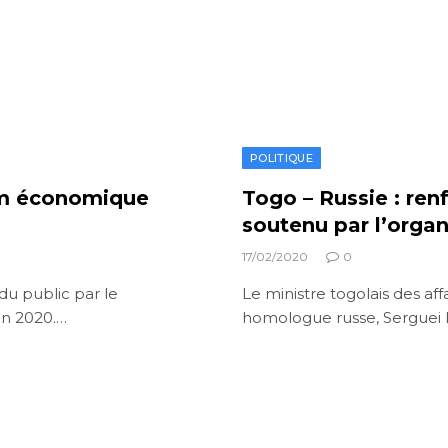
POLITIQUE
um économique
Togo – Russie : re
soutenu par l’orga
17/02/2020
0
du public par le
Le ministre togolais des af
in 2020.…
homologue russe, Serguei 