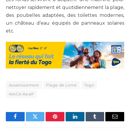
nettoyer rapidement et quotidiennement la plage,
des poubelles adaptées, des toilettes modernes,
un château d’eau équipés de panneaux solaires
etc.
Assainissement
Plage de Lomé
Togo
WACA-ResiP
Facebook
Twitter
Pinterest
LinkedIn
Tumblr
Email