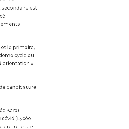
t secondaire est
ncé
gnements
et le primaire,
uxième cycle du
d’orientation »
s de candidature
ée Kara),
sévié (Lycée
sue du concours