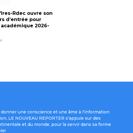
l’Ires-Rdec ouvre son
s d’entrée pour
e académique 2026-
6
donner une conscience et une âme à l’information
e mission, LE NOUVEAU REPORTER s’appuie sur des
ntinentale et du monde, pour la servir dans sa forme
le!