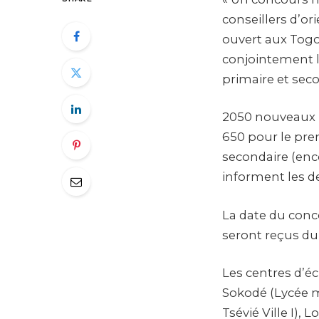
conseillers d’or
ouvert aux Togo
conjointement l
primaire et seco
2050 nouveaux po
650 pour le prem
secondaire (enco
informent les 
La date du conco
seront reçus du 
Les centres d’é
Sokodé (Lycée 
Tsévié Ville I),