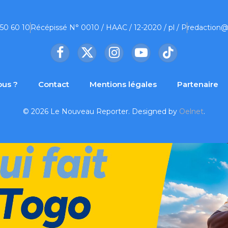
 50 60 10
Récépissé N° 0010 / HAAC / 12-2020 / pl / P
redaction@
Facebook
X
Instagram
YouTube
TikTok
(Twitter)
us ?
Contact
Mentions légales
Partenaire
© 2026 Le Nouveau Reporter. Designed by
Oelnet
.