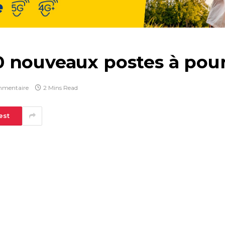
 nouveaux postes à pour
mmentaire
2 Mins Read
est