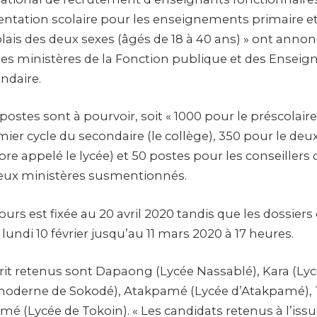
ientation scolaire pour les enseignements primaire e
lais des deux sexes (âgés de 18 à 40 ans) » ont anno
es ministères de la Fonction publique et des Ensei
ndaire.
stes sont à pourvoir, soit « 1000 pour le préscolaire 
ier cycle du secondaire (le collège), 350 pour le de
re appelé le lycée) et 50 postes pour les conseillers 
deux ministères susmentionnés.
urs est fixée au 20 avril 2020 tandis que les dossier
lundi 10 février jusqu’au 11 mars 2020 à 17 heures.
crit retenus sont Dapaong (Lycée Nassablé), Kara (Lyc
moderne de Sokodé), Atakpamé (Lycée d’Atakpamé), T
 Lomé (Lycée de Tokoin). « Les candidats retenus à l’is