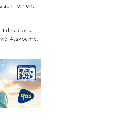
sies au moment
t des droits
évié, Atakpamé,