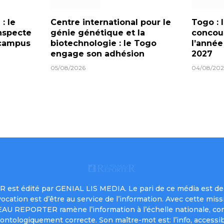
: le
Centre international pour le
Togo : 
nspecte
génie génétique et la
concour
 campus
biotechnologie : le Togo
l’anné
engage son adhésion
2027
05/08/2026
04/08/202
est édité par GENIAL LIS MEDIA. Le pari de ce média est de 
a vocation est d’être au service de l’information. Avec cett
UVEAU REPORTER ramène l’information à l’échelle nationale, co
ontologiquement correcte. Son maître-mot est: l’info, accessib