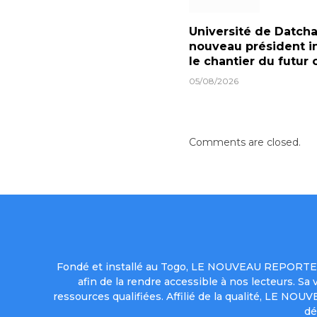
Université de Datcha 
nouveau président i
le chantier du futur
05/08/2026
Comments are closed.
Fondé et installé au Togo, LE NOUVEAU REPORTER 
afin de la rendre accessible à nos lecteurs. S
ressources qualifiées. Affilié de la qualité, LE NO
dé