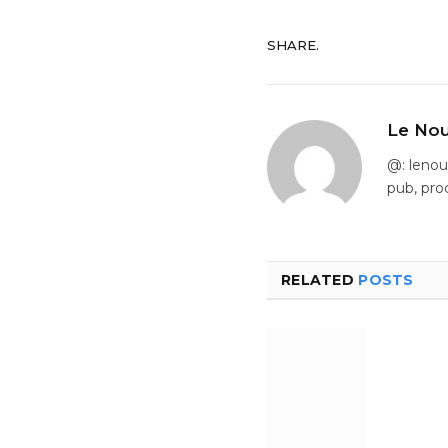
SHARE.
Le Nou
@: leno
pub, pro
RELATED
POSTS