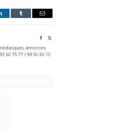
LinkedIn
Tumblr
Email
Facebook
X
(Twitter)
édiatiques, annonces,
 92 60 75 77 / 99 50 60 10