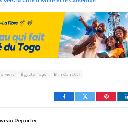
 vers la Côte d’Ivoire et le Cameroun
perviers
Égypte-Togo
Elim Can 2021
Facebook
Twitter
Pinterest
veau Reporter