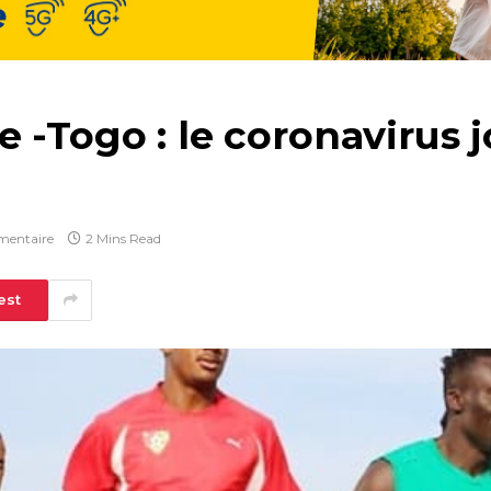
 -Togo : le coronavirus j
entaire
2 Mins Read
est