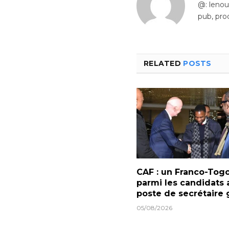
@: leno
pub, pro
RELATED
POSTS
CAF : un Franco-Togo
parmi les candidats 
poste de secrétaire 
05/08/2026