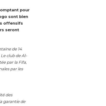
 comptant pour
Togo sont bien
s offensifs
rs seront
taine de 14
 Le club de Al-
ée par la Fifa,
nales par les
ité des
la garantie de