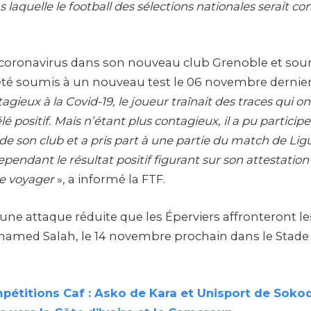
 laquelle le football des sélections nationales serait 
u coronavirus dans son nouveau club Grenoble et soum
té soumis à un nouveau test le 06 novembre dernier
agieux à la Covid-19, le joueur traînait des traces qui ont
lé positif. Mais n’étant plus contagieux, il a pu partici
e son club et a pris part à une partie du match de Ligu
endant le résultat positif figurant sur son attestatio
de voyager
», a informé la FTF.
 une attaque réduite que les Éperviers affronteront l
hamed Salah, le 14 novembre prochain dans le Stade
pétitions Caf : Asko de Kara et Unisport de Sokod