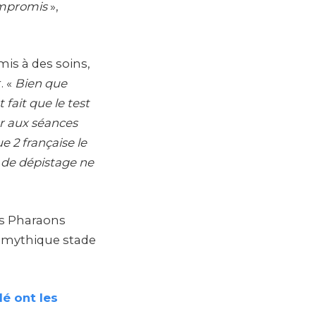
compromis
»,
is à des soins,
. «
Bien que
 fait que le test
per aux séances
e 2 française le
n de dépistage ne
es Pharaons
 mythique stade
é ont les