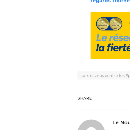
regards tournés
coronavirus contre les É
SHARE.
Le Nou