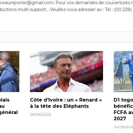
uveaureporter@gmail.com. Pour vos demandes de couvertures m
ductions multi-support… Veuillez-vous adresser au : Tél : (00 228)
lais
Côte d’Ivoire : un « Renard »
D1 togo
au
à la tête des Eléphants
bénéfic
général
FCFA av
05/08/2026
2027
04/08/202