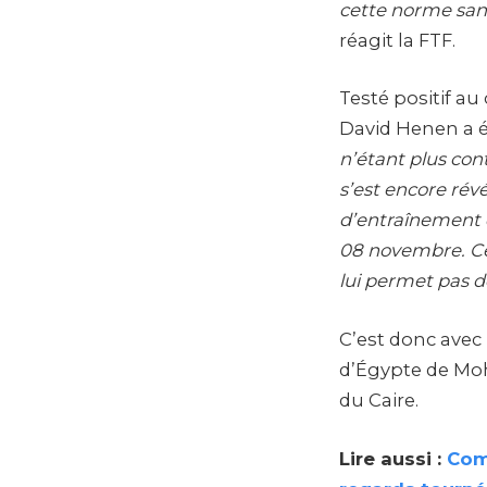
cette norme sans
réagit la FTF.
Testé positif a
David Henen a é
n’étant plus cont
s’est encore révé
d’entraînement d
08 novembre. Cep
lui permet pas 
C’est donc avec
d’Égypte de Mo
du Caire.
Lire aussi :
Com