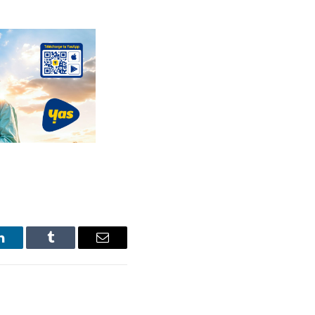
LinkedIn
Tumblr
Email