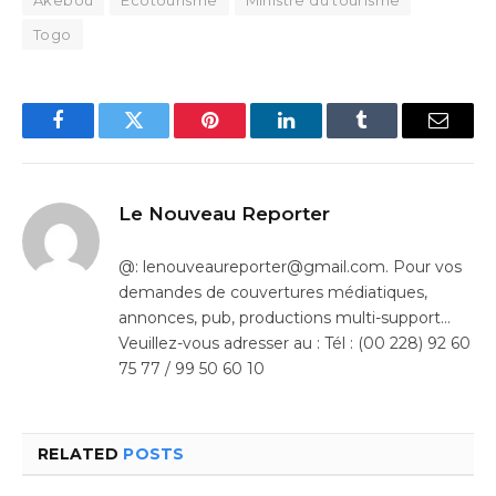
Akebou
Écotourisme
Ministre du tourisme
Togo
Facebook
Twitter
Pinterest
LinkedIn
Tumblr
Email
Le Nouveau Reporter
@: lenouveaureporter@gmail.com. Pour vos
demandes de couvertures médiatiques,
annonces, pub, productions multi-support…
Veuillez-vous adresser au : Tél : (00 228) 92 60
75 77 / 99 50 60 10
RELATED
POSTS