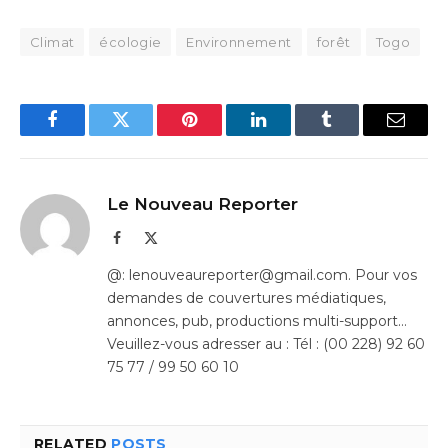
Climat
écologie
Environnement
forêt
Togo
Facebook
Twitter
Pinterest
LinkedIn
Tumblr
Email
Le Nouveau Reporter
Facebook
X
(Twitter)
@: lenouveaureporter@gmail.com. Pour vos
demandes de couvertures médiatiques,
annonces, pub, productions multi-support…
Veuillez-vous adresser au : Tél : (00 228) 92 60
75 77 / 99 50 60 10
RELATED
POSTS