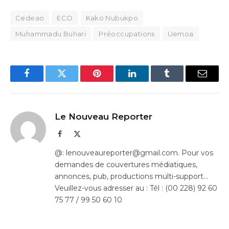
Cedeao
ECO
Kako Nubukpo
Muhammadu Buhari
Préoccupations
Uemoa
Facebook
Twitter
Pinterest
LinkedIn
Tumblr
Email
Le Nouveau Reporter
Facebook
X
(Twitter)
@: lenouveaureporter@gmail.com. Pour vos
demandes de couvertures médiatiques,
annonces, pub, productions multi-support…
Veuillez-vous adresser au : Tél : (00 228) 92 60
75 77 / 99 50 60 10