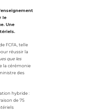
 l’enseignement
 le
ue. Une
ériels.
de FCFA, telle
our réussir la
ues que les
 de la cérémonie
ministre des
tion hybride :
 raison de 75
tériels