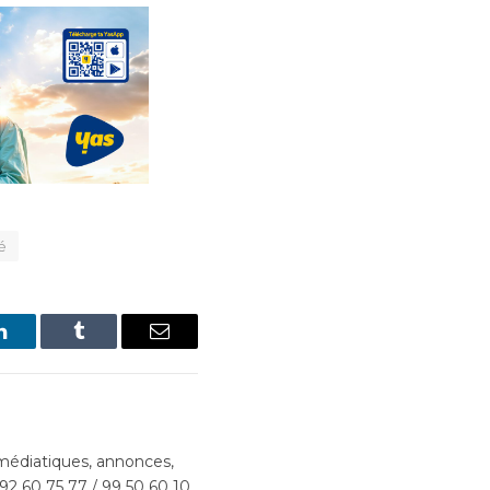
é
LinkedIn
Tumblr
Email
édiatiques, annonces,
 92 60 75 77 / 99 50 60 10