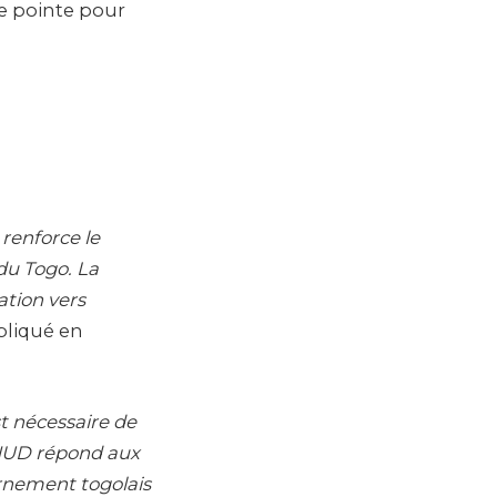
e pointe pour
 renforce le
du Togo. La
ation vers
xpliqué en
st nécessaire de
PNUD répond aux
ernement togolais