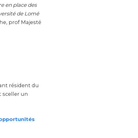
re en place des
iversité de Lomé
he, prof Majesté
ant résident du
 sceller un
opportunités