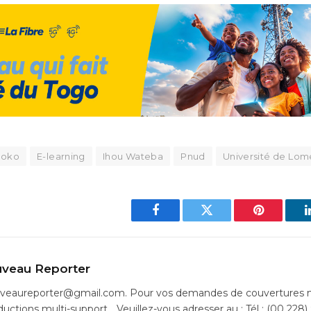
roko
E-learning
Ihou Wateba
Pnud
Université de Lom
Facebook
Twitter
Pinterest
veau Reporter
uveaureporter@gmail.com. Pour vos demandes de couvertures m
ductions multi-support… Veuillez-vous adresser au : Tél : (00 228)