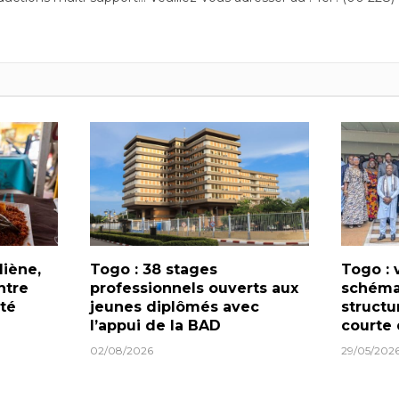
diène,
Togo : 38 stages
Togo : 
ntre
professionnels ouverts aux
schéma
té
jeunes diplômés avec
structu
l’appui de la BAD
courte
02/08/2026
29/05/202