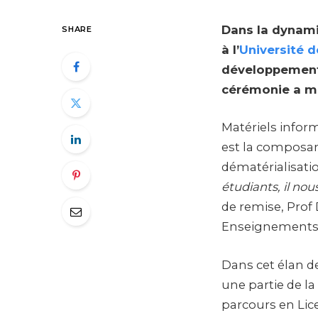
Dans la dynami
SHARE
à l’
Université 
développement 
cérémonie a ma
Matériels inform
est la composan
dématérialisatio
étudiants, il no
de remise, Prof
Enseignements 
Dans cet élan de
une partie de la
parcours en Lic