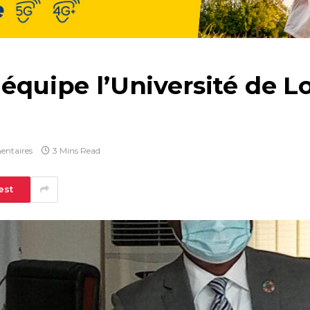
 équipe l’Université de 
entaires
3 Mins Read
est