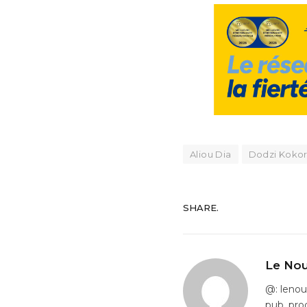
Aliou Dia
Dodzi Koko
SHARE.
Le Nou
@: leno
pub, pro