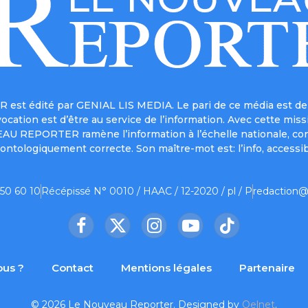
est édité par GENIAL LIS MEDIA. Le pari de ce média est de 
a vocation est d’être au service de l’information. Avec cett
UVEAU REPORTER ramène l’information à l’échelle nationale, co
ontologiquement correcte. Son maître-mot est: l’info, accessib
 50 60 10
Récépissé N° 0010 / HAAC / 12-2020 / pl / P
redaction@
Facebook
X
Instagram
YouTube
TikTok
(Twitter)
us ?
Contact
Mentions légales
Partenaire
© 2026 Le Nouveau Reporter. Designed by
Oelnet
.