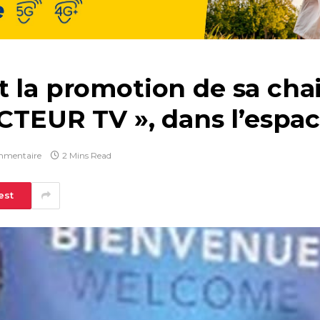
 la promotion de sa chai
DOCTEUR TV », dans l’esp
mmentaire
2 Mins Read
est