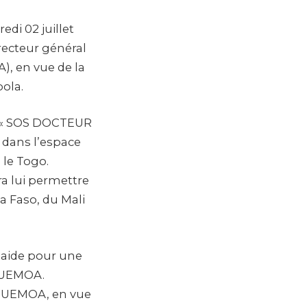
di 02 juillet
recteur général
), en vue de la
ola.
de « SOS DOCTEUR
 dans l’espace
 le Togo.
a lui permettre
a Faso, du Mali
laide pour une
l’UEMOA.
 l’UEMOA, en vue