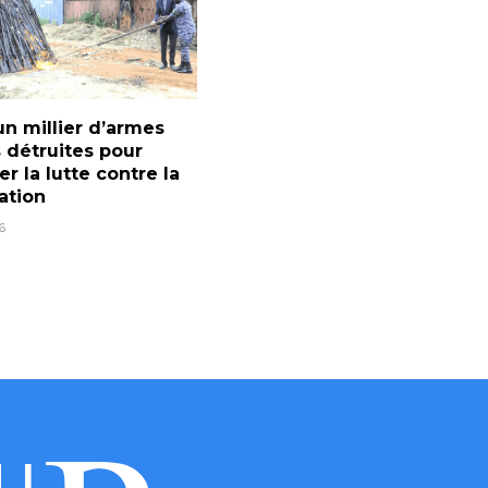
un millier d’armes
 détruites pour
er la lutte contre la
ration
6