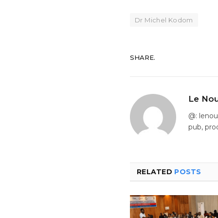
Dr Michel Kodom
SHARE.
Le Nou
@: leno
pub, pro
RELATED
POSTS