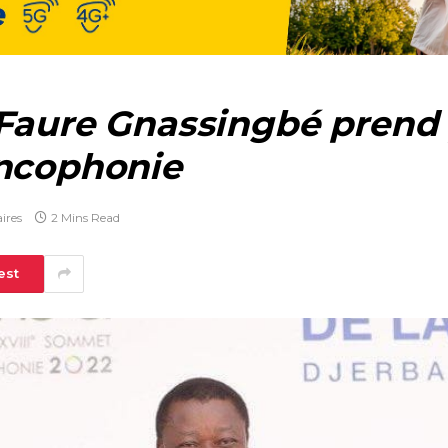
 Faure Gnassingbé prend 
ancophonie
ires
2 Mins Read
est