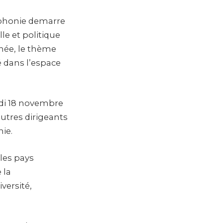
ophonie demarre
le et politique
nnée, le thème
é dans l’espace
edi 18 novembre
utres dirigeants
ie.
les pays
 la
versité,