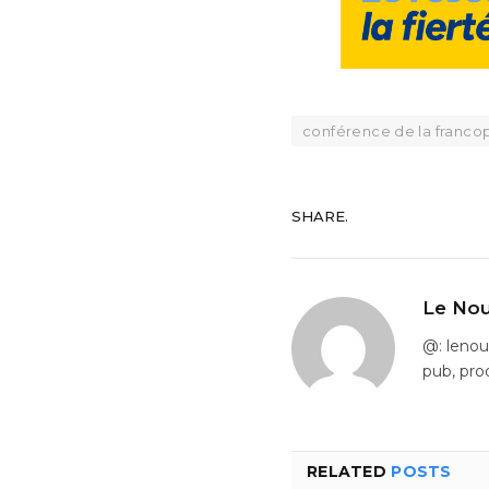
conférence de la franco
SHARE.
Le Nou
@: leno
pub, pro
RELATED
POSTS