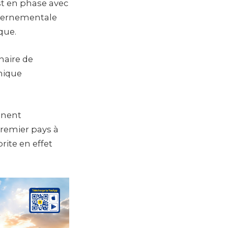
t en phase avec
uvernementale
que.
naire de
mique
nnent
premier pays à
rite en effet