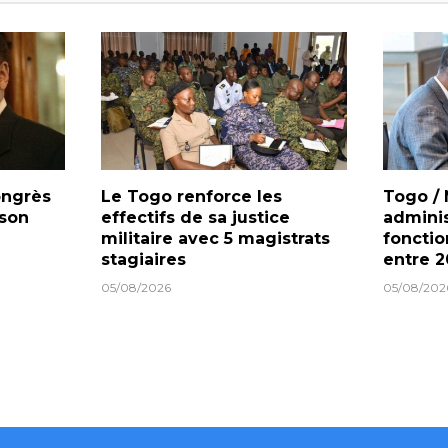
ongrès
Le Togo renforce les
Togo /
 son
effectifs de sa justice
administ
militaire avec 5 magistrats
fonctio
stagiaires
entre 2
05/08/2026
05/08/202