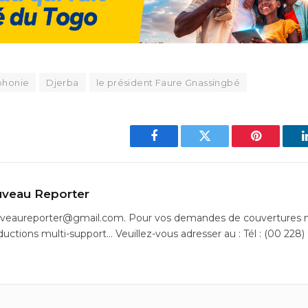
phonie
Djerba
le président Faure Gnassingbé
Facebook
Twitter
Pinterest
veau Reporter
uveaureporter@gmail.com. Pour vos demandes de couvertures m
ductions multi-support… Veuillez-vous adresser au : Tél : (00 228)