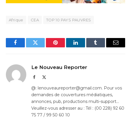
Afrique
CEA
TOP 10 PAYS PAUVRES
Facebook
Twitter
Pinterest
LinkedIn
Tumblr
Email
Le Nouveau Reporter
Facebook
X
(Twitter)
@: lenouveaureporter@gmail.com. Pour vos
demandes de couvertures médiatiques,
annonces, pub, productions multi-support…
Veuillez-vous adresser au : Tél : (00 228) 92 60
75 77 / 99 50 60 10