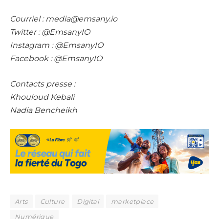
Courriel : media@emsany.io
Twitter : @EmsanyIO
Instagram : @EmsanyIO
Facebook : @EmsanyIO
Contacts presse :
Khouloud Kebali
Nadia Bencheikh
Arts
Culture
Digital
marketplace
Numérique