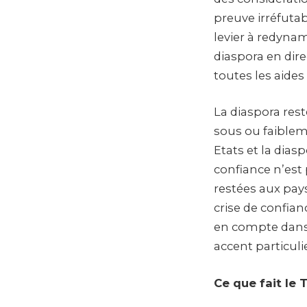
preuve irréfutab
levier à redynam
diaspora en dire
toutes les aides 
La diaspora rest
sous ou faibleme
Etats et la dias
confiance n’est
restées aux pay
crise de confian
en compte dans 
accent particulie
Ce que fait le 