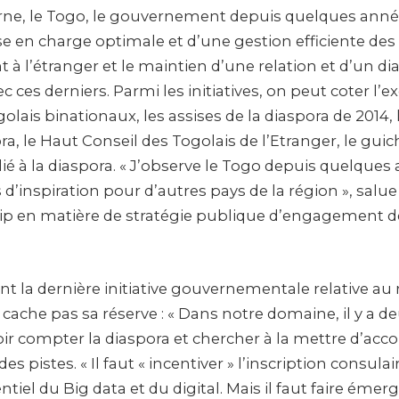
rne, le Togo, le gouvernement depuis quelques anné
se en charge optimale et d’une gestion efficiente de
t à l’étranger et le maintien d’une relation et d’un d
ces derniers. Parmi les initiatives, on peut coter l’e
golais binationaux, les assises de la diaspora de 2014
ra, le Haut Conseil des Togolais de l’Etranger, le gui
 à la diaspora. « J’observe le Togo depuis quelques a
 d’inspiration pour d’autres pays de la région », salue 
hip en matière de stratégie publique d’engagement de
nt la dernière initiative gouvernementale relative a
ne cache pas sa réserve : « Dans notre domaine, il y a d
oir compter la diaspora et chercher à la mettre d’accord
s pistes. « Il faut « incentiver » l’inscription consulai
ntiel du Big data et du digital. Mais il faut faire émer