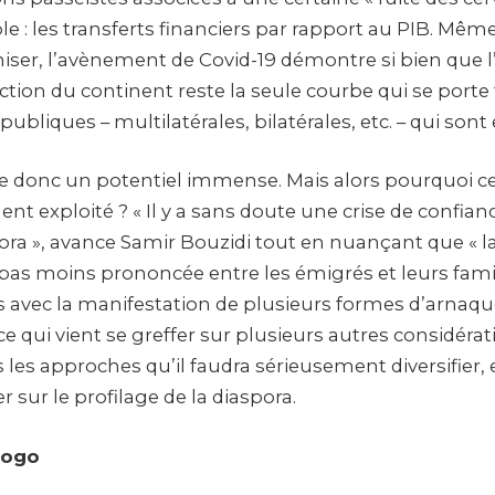
le : les transferts financiers par rapport au PIB. Même
iser, l’avènement de Covid-19 démontre si bien que l’
ction du continent reste la seule courbe qui se porte t
publiques – multilatérales, bilatérales, etc. – qui sont 
e donc un potentiel immense. Mais alors pourquoi ce 
nt exploité ? « Il y a sans doute une crise de confian
pora », avance Samir Bouzidi tout en nuançant que « la
 pas moins prononcée entre les émigrés et leurs fami
s avec la manifestation de plusieurs formes d’arnaqu
ce qui vient se greffer sur plusieurs autres considéra
les approches qu’il faudra sérieusement diversifier,
r sur le profilage de la diaspora.
Togo