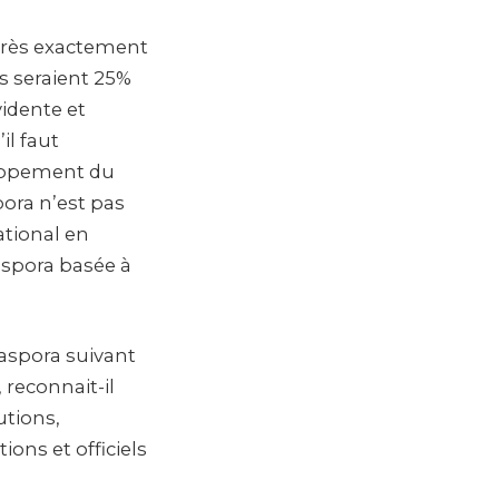
 très exactement
s seraient 25%
vidente et
il faut
loppement du
pora n’est pas
ational en
aspora basée à
aspora suivant
reconnait-il
utions,
ions et officiels