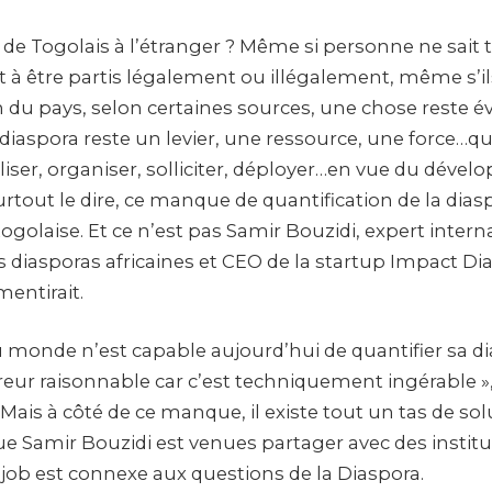
l de Togolais à l’étranger ? Même si personne ne sait
t à être partis légalement ou illégalement, même s’il
 du pays, selon certaines sources, une chose reste é
a diaspora reste un levier, une ressource, une force…qu’
liser, organiser, solliciter, déployer…en vue du déve
 surtout le dire, ce manque de quantification de la dias
togolaise. Et ce n’est pas Samir Bouzidi, expert intern
s diasporas africaines et CEO de la startup Impact Di
mentirait.
 monde n’est capable aujourd’hui de quantifier sa di
eur raisonnable car c’est techniquement ingérable », 
Mais à côté de ce manque, il existe tout un tas de sol
ue Samir Bouzidi est venues partager avec des institut
 job est connexe aux questions de la Diaspora.