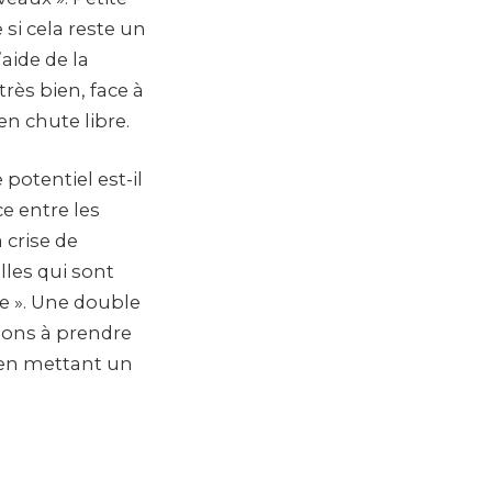
 si cela reste un
aide de la
rès bien, face à
en chute libre.
potentiel est-il
ce entre les
 crise de
lles qui sont
e ». Une double
tions à prendre
 en mettant un