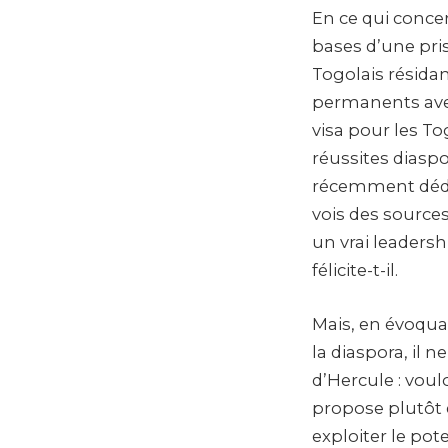
En ce qui conce
bases d’une pri
Togolais résidan
permanents avec 
visa pour les To
réussites diaspo
récemment dédié
vois des sources
un vrai leaders
félicite-t-il.
Mais, en évoqua
la diaspora, il 
d’Hercule : voul
propose plutôt de
exploiter le pote