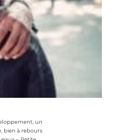
éveloppement, un
, bien à rebours
veaux ». Petite