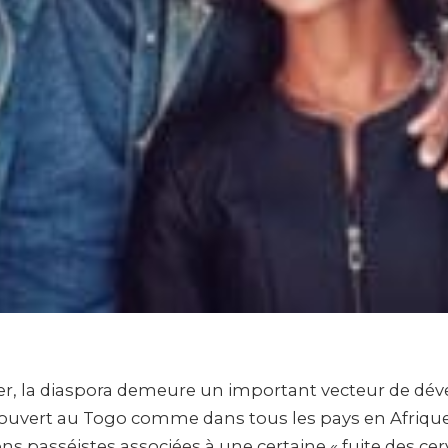
eler, la diaspora demeure un important vecteur de d
 ouvert au Togo comme dans tous les pays en Afrique
ns passéistes associées à une certaine « fuite des cer