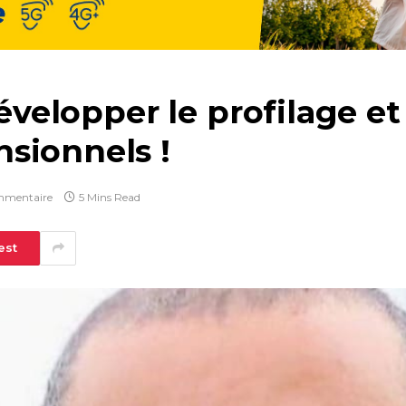
développer le profilage et
sionnels !
mmentaire
5 Mins Read
est