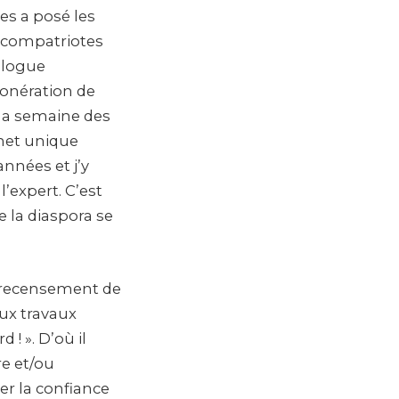
es a posé les
s compatriotes
ialogue
xonération de
, la semaine des
chet unique
nnées et j’y
l’expert. C’est
 la diaspora se
u recensement de
eux travaux
 ! ». D’où il
re et/ou
ger la confiance