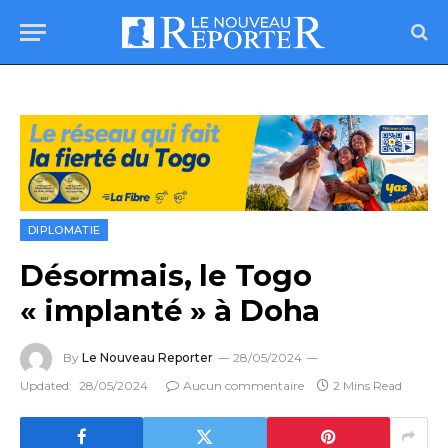
DIPLOMATIE
Désormais, le Togo
« implanté » à Doha
By
Le Nouveau Reporter
28/05/2024
Updated:
28/05/2024
Aucun commentaire
2 Mins Read