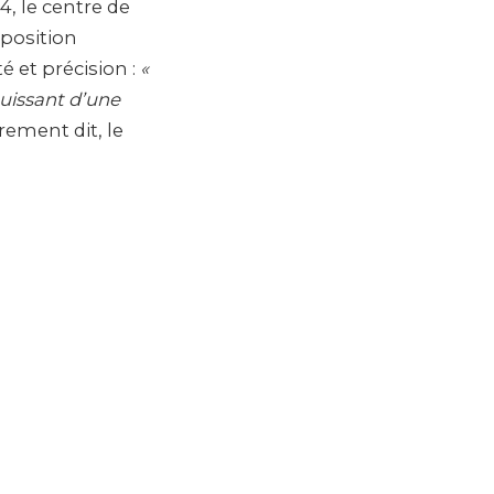
, le centre de
mposition
té et précision :
«
ouissant d’une
ement dit, le