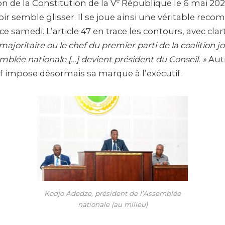
è
n de la Constitution de la V
République le 6 mai 2024
ir semble glisser. Il se joue ainsi une véritable reco
ce samedi. L’article 47 en trace les contours, avec clar
majoritaire ou le chef du premier parti de la coalition j
emblée nationale […] devient président du Conseil. »
Autr
if impose désormais sa marque à l’exécutif.
Kodjo Adedze, président de l’Assemblée
nationale (au milieu)