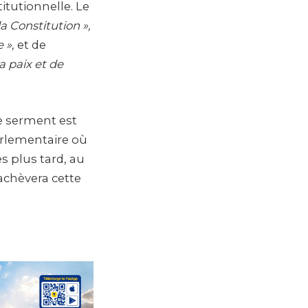
tutionnelle. Le
a Constitution »,
 »,
et de
la paix et de
Ce serment est
parlementaire où
s plus tard, au
achèvera cette