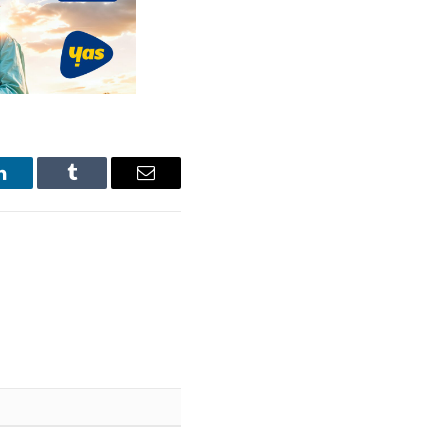
LinkedIn
Tumblr
Email