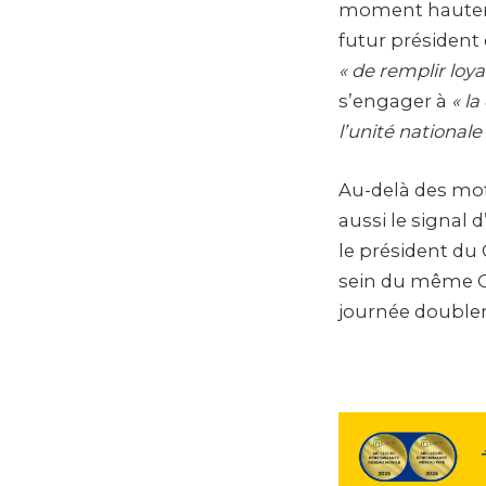
moment hautemen
futur président
« de remplir loy
s’engager à
« la
l’unité nationale 
Au-delà des mots
aussi le signal 
le président du
sein du même Co
journée double