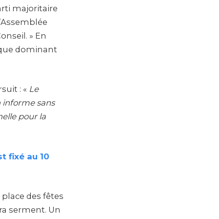
rti majoritaire
 l’Assemblée
onseil. » En
tique dominant
suit : «
Le
n informe sans
nelle pour la
t fixé au 10
 place des fêtes
era serment. Un