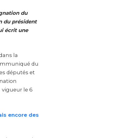
ignation du
on du président
i écrit une
dans la
communiqué du
es députés et
gnation
n vigueur le 6
ais encore des