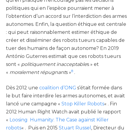
qui en pratique n’encourage pas les décisions
politiques qui en l’espèce pourraient mener à
l’obtention d’un accord sur l’interdiction des armes
autonomes. Enfin, la question éthique est centrale
: qui peut raisonnablement estimer éthique de
créer et disséminer des robots tueurs capables de
tuer des humains de façon autonome? En 2019
António Guterres estimait que ces robots tueurs
sont «
politiquement inacceptable
s » et
8
«
moralement répugnant
s »
.
Dès 2012 une
coalition d’ONG
s’était formée dans
le but faire interdire les armes autonomes, et avait
lancé une campagne «
Stop Killer Robots
« . Fin
2012 Human Right Watch avait publié le rapport
«
Loosing Humanity: The Case against Killer
robots
« . Puis en 2015
Stuart Russel
, Directeur du