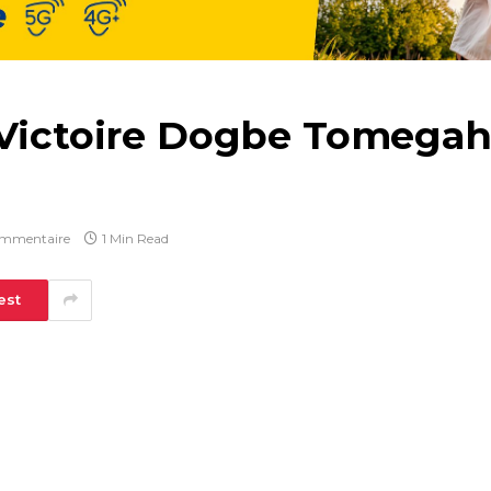
: Victoire Dogbe Tomeg
mmentaire
1 Min Read
est