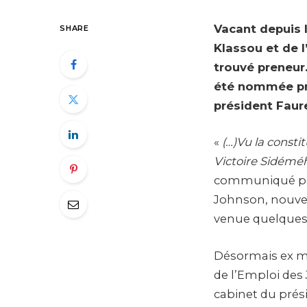
Vacant depuis 
SHARE
Klassou et de 
trouvé preneur
été nommée pre
président Faur
«
(…)Vu la const
Victoire Sidémé
communiqué para
Johnson, nouvel
venue quelques
Désormais ex mi
de l’Emploi des
cabinet du pré