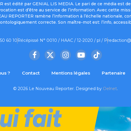
est édité par GENIAL LIS MEDIA. Le pari de ce média est de 
a vocation est d’être au service de l’information. Avec cett
UVEAU REPORTER ramène l’information à l’échelle nationale, co
ontologiquement correcte. Son maître-mot est: l’info, accessib
 50 60 10
Récépissé N° 0010 / HAAC / 12-2020 / pl / P
redaction@
Facebook
X
Instagram
YouTube
TikTok
(Twitter)
us ?
Contact
Mentions légales
Partenaire
© 2026 Le Nouveau Reporter. Designed by
Oelnet
.