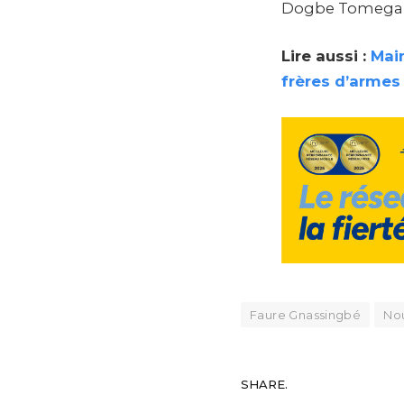
Dogbe Tomegah
Lire aussi :
Main
frères d’armes
Faure Gnassingbé
Nou
SHARE.