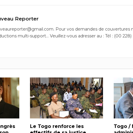
veau Reporter
uveaureporter@gmail.com. Pour vos demandes de couvertures m
ductions multi-support… Veuillez-vous adresser au : Tél : (00 228)
ongrès
Le Togo renforce les
Togo /
 son
effectifs de sa justice
administ