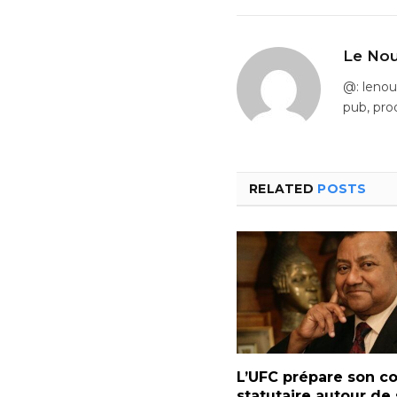
Le Nou
@: leno
pub, pro
RELATED
POSTS
L’UFC prépare son c
statutaire autour de