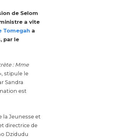
ssion de Selom
inistre a vite
be Tomegah
a
 par le
écrète : Mme
», stipule le
ar Sandra
nation est
e la Jeunesse et
 directrice de
ho Dzidudu