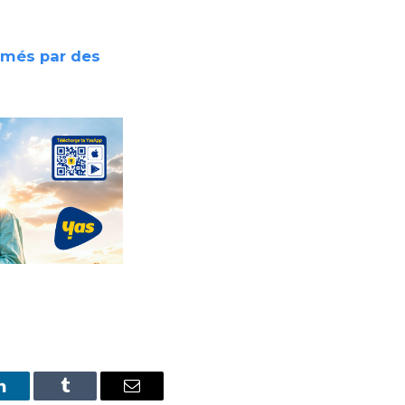
ormés par des
LinkedIn
Tumblr
Email