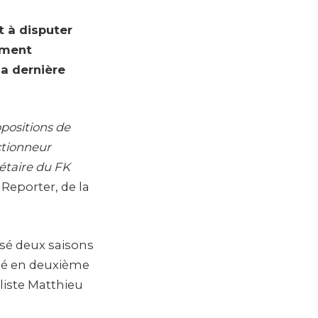
t à disputer
ement
la dernière
positions de
ectionneur
étaire du FK
Reporter, de la
ssé deux saisons
gué en deuxième
 liste Matthieu