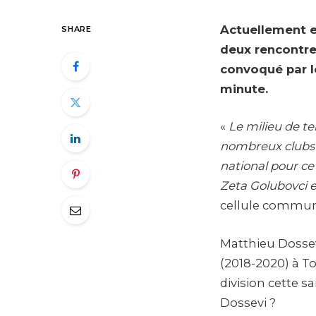
Actuellement en
SHARE
deux rencontre
convoqué par le
minute.
«
Le milieu de t
nombreux clubs (B
national pour ce
Zeta Golubovci 
cellule communi
Matthieu Dossev
(2018-2020) à T
division cette s
Dossevi ?