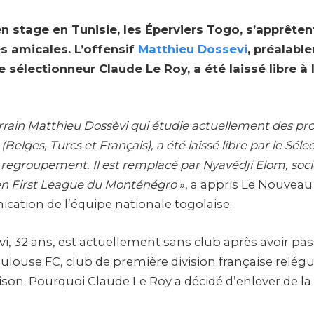
 stage en Tunisie, les Éperviers Togo, s’apprêten
s amicales. L’offensif
Matthieu Dossevi
, préalabl
 sélectionneur Claude Le Roy, a été laissé libre à 
errain Matthieu Dossèvi qui étudie actuellement des pro
elges, Turcs et Français), a été laissé libre par le Sél
 regroupement. Il est remplacé par Nyavédji Elom, soci
en First League du Monténégro
», a appris Le Nouveau 
cation de l’équipe nationale togolaise.
i, 32 ans, est actuellement sans club après avoir pa
oulouse FC, club de première division française relé
aison. Pourquoi Claude Le Roy a décidé d’enlever de la