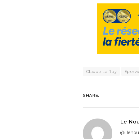
Claude Le Roy
Epervi
SHARE.
Le Nou
@: leno