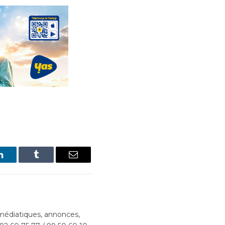
LinkedIn
Tumblr
Email
édiatiques, annonces,