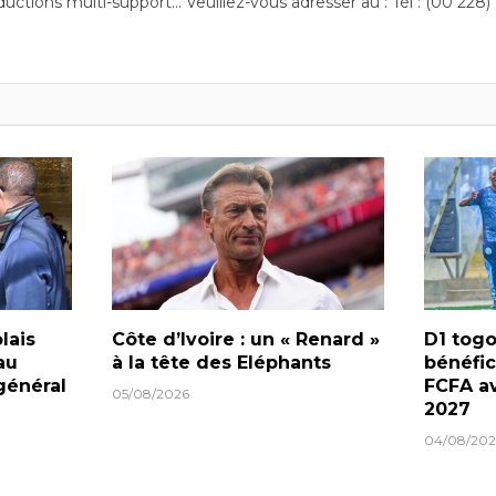
ductions multi-support… Veuillez-vous adresser au : Tél : (00 228)
lais
Côte d’Ivoire : un « Renard »
D1 togo
au
à la tête des Eléphants
bénéfic
général
FCFA av
05/08/2026
2027
04/08/202