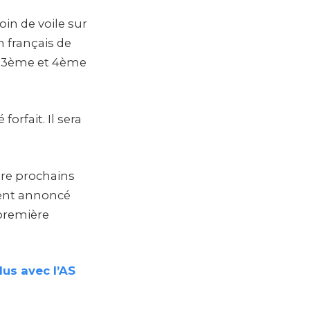
in de voile sur
 français de
s 3ème et 4ème
orfait. Il sera
bre prochains
ment annoncé
 première
lus avec l’AS