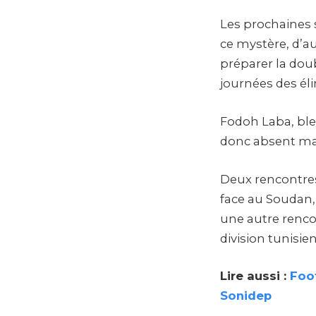
Les prochaines 
ce mystère, d’a
préparer la dou
journées des él
Fodoh Laba, bles
donc absent malg
Deux rencontres 
face au Soudan,
une autre renco
division tunisie
Lire aussi :
Foot
Sonidep