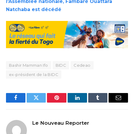
l’Assemblée nationale, Fambaré Ouattara
Natchaba est décédé
Bashir Mamman Ifo
BIDC
Cedeao
ex-président de la BIDC
Facebook
Twitter
Pinterest
LinkedIn
Tumblr
Email
Le Nouveau Reporter