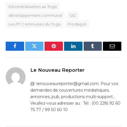
Décentralisation au Togo
développement communal
GIZ
Les 117 Communes du Togo
Prodegol
Facebook
Twitter
Pinterest
LinkedIn
Tumblr
Email
Le Nouveau Reporter
@: lenouveaureporter@gmail.com. Pour vos
demandes de couvertures médiatiques,
annonces, pub, productions multi-support…
Veuillez-vous adresser au : Tél : (00 228) 92 60
75 77 / 99 50 60 10