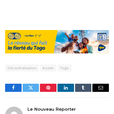
Décentralisation
Kozah
Togo
Facebook
Twitter
Pinterest
LinkedIn
Tumblr
Email
Le Nouveau Reporter