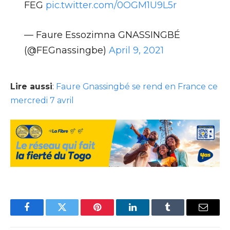
FEG
pic.twitter.com/0OGM1U9L5r
— Faure Essozimna GNASSINGBÉ
(@FEGnassingbe)
April 9, 2021
Lire aussi
:
Faure Gnassingbé se rend en France ce
mercredi 7 avril
Facebook
Twitter
Pinterest
LinkedIn
Tumblr
Email