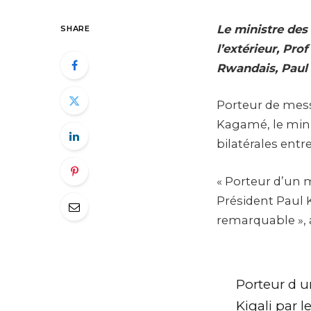
Le ministre des 
SHARE
l’extérieur, Pro
Rwandais, Paul
Porteur de mess
Kagamé, le mini
bilatérales entr
« Porteur d’un m
Président Paul 
remarquable », a
Porteur d 
Kigali par l