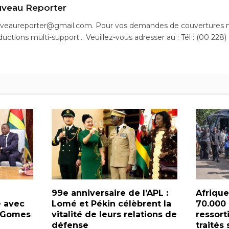
uveaureporter@gmail.com. Pour vos demandes de couvertures m
ductions multi-support… Veuillez-vous adresser au : Tél : (00 228)
99e anniversaire de l’APL :
Afrique
 avec
Lomé et Pékin célèbrent la
70.000 
e Gomes
vitalité de leurs relations de
ressort
défense
traités
de rap