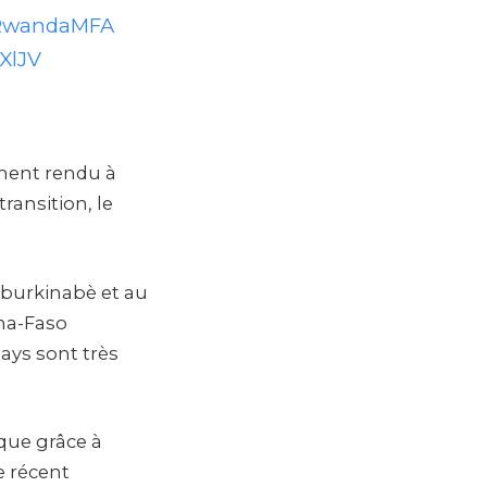
wandaMFA
XlJV
lement rendu à
ransition, le
e burkinabè et au
na-Faso
ays sont très
que grâce à
e récent
e des 49