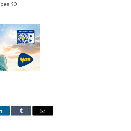
LinkedIn
Tumblr
Email
Facebook
X