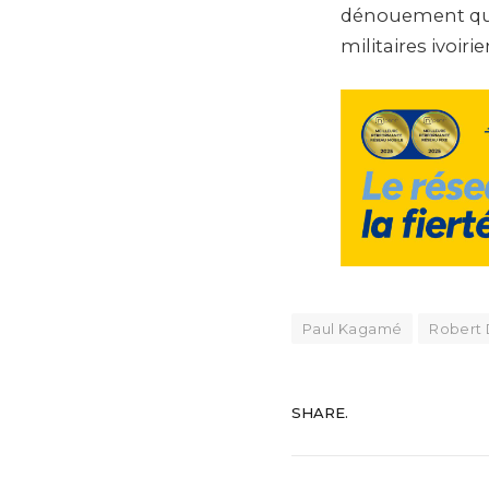
militaires ivoirie
Paul Kagamé
Robert 
SHARE.
Le Nou