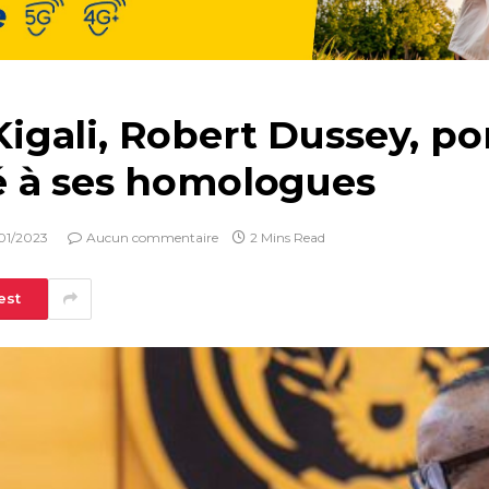
gali, Robert Dussey, po
é à ses homologues
01/2023
Aucun commentaire
2 Mins Read
est