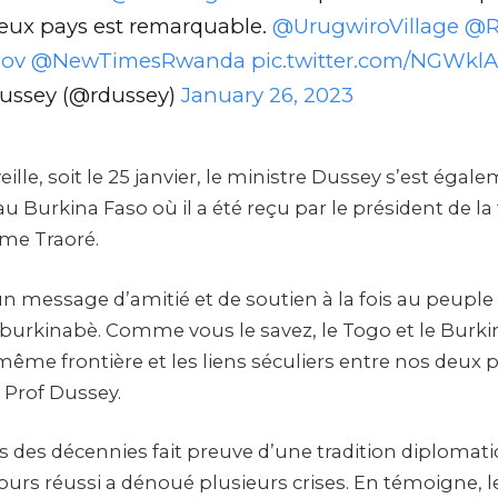
eux pays est remarquable.
@UrugwiroVillage
@R
ov
@NewTimesRwanda
pic.twitter.com/NGWklA
ussey (@rdussey)
January 26, 2023
veille, soit le 25 janvier, le ministre Dussey s’est éga
urkina Faso où il a été reçu par le président de la t
ime Traoré.
un message d’amitié et de soutien à la fois au peupl
urkinabè. Comme vous le savez, le Togo et le Burki
ême frontière et les liens séculiers entre nos deux p
é Prof Dussey.
s des décennies fait preuve d’une tradition diplomati
ujours réussi a dénoué plusieurs crises. En témoigne, l
 a réussi dans la crise ivoiro-malienne liée à l’affair