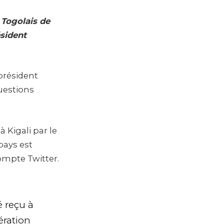
 Togolais de
ésident
président
uestions
 Kigali par le
pays est
ompte Twitter.
té reçu à
ération