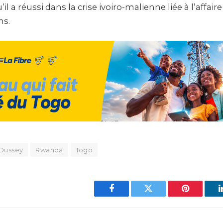
ns.
Dussey
Rwanda
Togo
Facebook
Twitter
Pinterest
veau Reporter