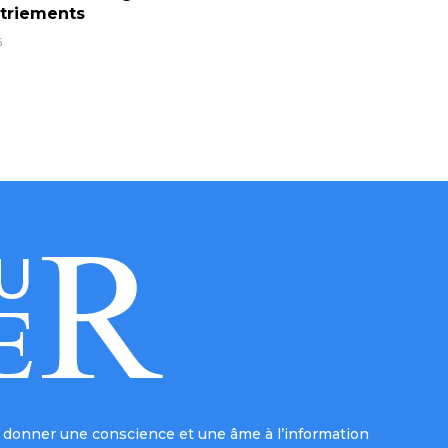
6
donner une conscience et une âme à l’information
e mission, LE NOUVEAU REPORTER s’appuie sur des