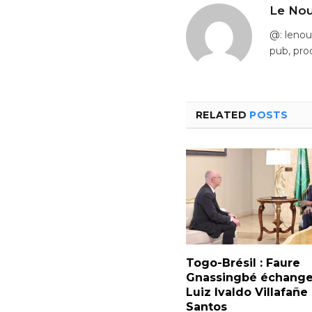
@: leno
pub, pro
RELATED
POSTS
Togo-Brésil : Faure
Gnassingbé échange
Luiz Ivaldo Villafañ
Santos