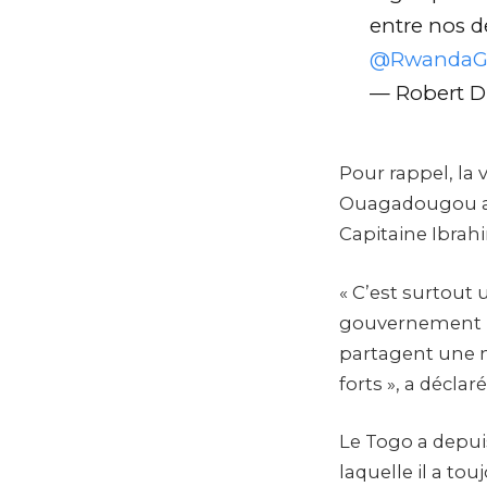
entre nos d
@RwandaG
— Robert D
Pour rappel, la 
Ouagadougou au B
Capitaine Ibrah
« C’est surtout 
gouvernement b
partagent une m
forts », a déclar
Le Togo a depui
laquelle il a to
dénouement qu’il