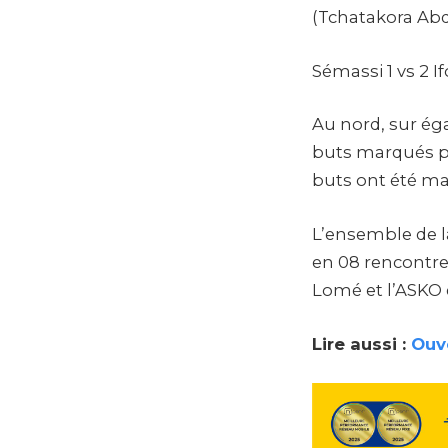
(Tchatakora Ab
Sémassi 1 vs 2 
Au nord, sur éga
buts marqués pa
buts ont été mar
L’ensemble de la
en 08 rencontre
Lomé et l’ASKO 
Lire aussi :
Ouve