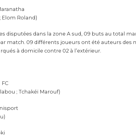
Maranatha
; Elom Roland)
es disputées dans la zone A sud, 09 buts au total mar
r match. 09 différents joueurs ont été auteurs des n
qués à domicile contre 02 à l’extérieur.
a FC
abou ; Tchakéï Marouf)
Unisport
u)
ki