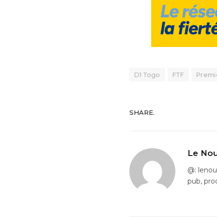
D1 Togo
FTF
Premi
SHARE.
Le Nou
@: leno
pub, pro