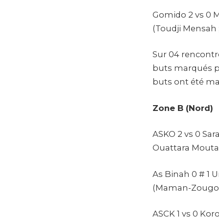
Gomido 2 vs 0 
(Toudji Mensah 
Sur 04 rencontr
buts marqués pa
buts ont été mar
Zone B (Nord)
ASKO 2 vs 0 Sar
Ouattara Moutal
As Binah 0 # 1 
(Maman-Zougo
ASCK 1 vs 0 Koro