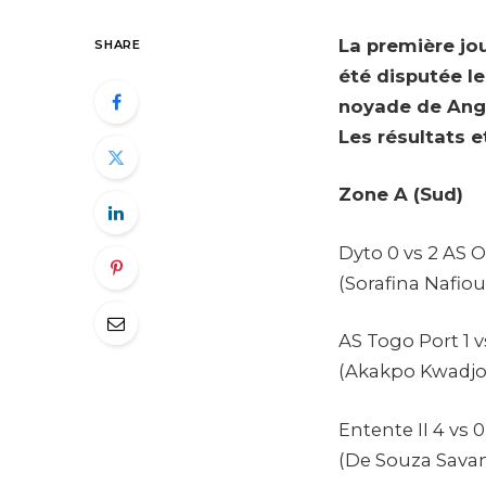
La première jo
SHARE
été disputée le
noyade de Ange 
Les résultats e
Zone A (Sud)
Dyto 0 vs 2 AS 
(Sorafina Nafiou
AS Togo Port 1 
(Akakpo Kwadjo
Entente II 4 vs 
(De Souza Savan