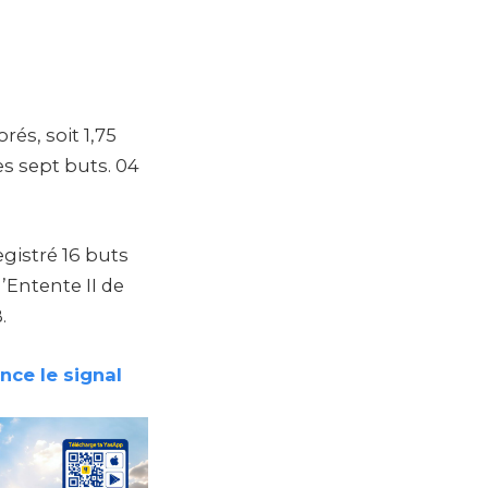
és, soit 1,75
s sept buts. 04
gistré 16 buts
’Entente II de
.
nce le signal