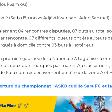
doul-Samiou)
Ifodjè (Sadjo Bruno vs Adjévi Kwansah ; Addo Samuel)
lement 04 rencontres disputées, 07 buts au total scor
r rencontre. 07 différents joueurs ont été auteurs de
qués à domicile contre 03 buts à l’extérieur.
 première journée de la Nationale A togolaise, a enre
 soit deux buts marqués par match. Au classement, l
de Kara sont respectivement en tête de la zone A et B
rture du championnat : ASKO cueille Sara FC et la