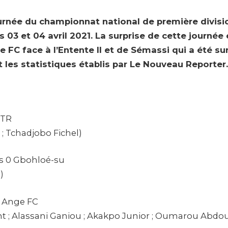
urnée du championnat national de première divisi
s 03 et 04 avril 2021. La surprise de cette journée
FC face à l’Entente II et de Sémassi qui a été surp
t les statistiques établis par Le Nouveau Reporter.
OTR
 ; Tchadjobo Fichel)
vs 0 Gbohloé-su
)
0 Ange FC
t ; Alassani Ganiou ; Akakpo Junior ; Oumarou Abdou