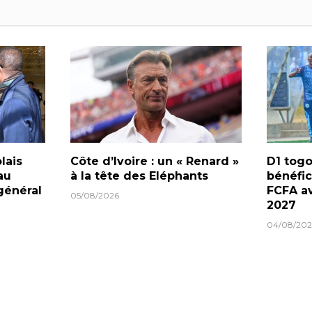
lais
Côte d’Ivoire : un « Renard »
D1 togo
au
à la tête des Eléphants
bénéfic
général
FCFA av
05/08/2026
2027
04/08/202