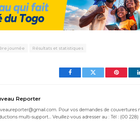
ère journée
Résultats et statistiques
Facebook
Twitter
Pinterest
veau Reporter
uveaureporter@gmail.com. Pour vos demandes de couvertures m
ductions multi-support… Veuillez-vous adresser au : Tél : (00 228)