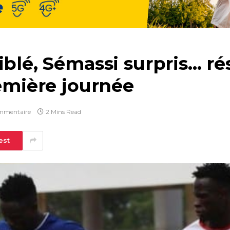
blé, Sémassi surpris… rés
remière journée
mmentaire
2 Mins Read
est