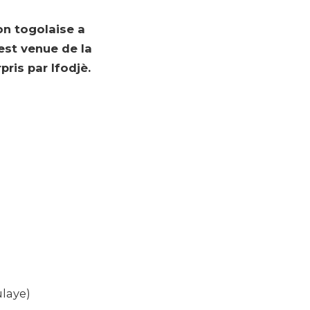
on togolaise a
 est venue de la
ris par Ifodjè.
laye)